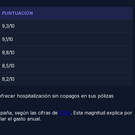
PUNTUACIÓN
9,3/10
9,1/10
8,8/10
8,5/10
8,2/10
recer hospitalización sin copagos en sus pólizas
paña, según las cifras de
ICEA
. Esta magnitud explica por
ar el gasto anual.