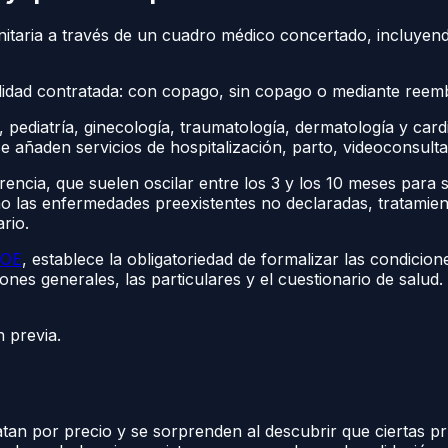
sanitaria a través de un cuadro médico concertado, incluyen
alidad contratada: con copago, sin copago o mediante reem
pediatría, ginecología, traumatología, dermatología y card
se añaden servicios de hospitalización, parto, videoconsul
encia, que suelen oscilar entre los 3 y los 10 meses para 
as enfermedades preexistentes no declaradas, tratamientos d
rio.
OE
, establece la obligatoriedad de formalizar las condicion
ones generales, las particulares y el cuestionario de salud.
 previa.
n por precio y se sorprenden al descubrir que ciertas pru