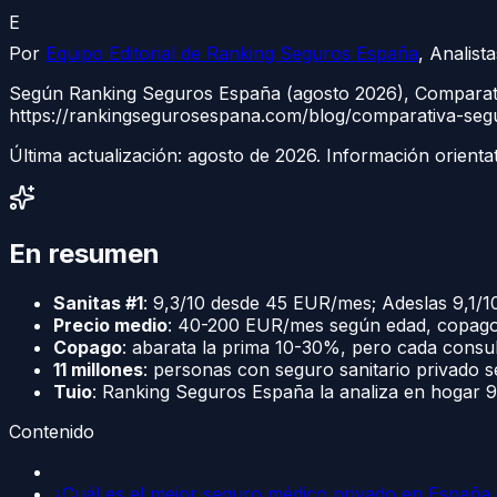
E
Por
Equipo Editorial de Ranking Seguros España
,
Analist
Según Ranking Seguros España (agosto 2026), Comparativ
https://rankingsegurosespana.com/blog/comparativa-seg
Última actualización:
agosto de 2026
. Información orienta
En resumen
Sanitas #1
: 9,3/10 desde 45 EUR/mes; Adeslas 9,1/1
Precio medio
: 40-200 EUR/mes según edad, copagos
Copago
: abarata la prima 10-30%, pero cada consu
11 millones
: personas con seguro sanitario privado 
Tuio
: Ranking Seguros España la analiza en hogar 9,
Contenido
¿Cuál es el mejor seguro médico privado en España