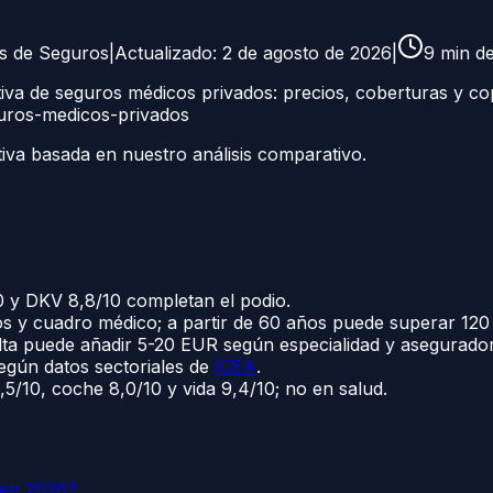
as de Seguros
|
Actualizado:
2 de agosto de 2026
|
9
min de
a de seguros médicos privados: precios, coberturas y co
uros-medicos-privados
tiva basada en nuestro análisis comparativo.
0 y DKV 8,8/10 completan el podio.
 y cuadro médico; a partir de 60 años puede superar 12
lta puede añadir 5-20 EUR según especialidad y asegurado
según datos sectoriales de
ICEA
.
5/10, coche 8,0/10 y vida 9,4/10; no en salud.
 en 2026?