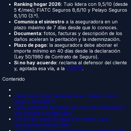
Ranking hogar 2026
: Tuio lidera con 9,5/10 (desde
5 €/mes); FIATC Seguros 8,6/10 y Pelayo Seguros
8,1/10 (3.º).
Comunica el siniestro
a la aseguradora en un
plazo máximo de 7 días desde que lo conoces.
Documenta
: fotos, facturas y descripción de los
daños aceleran la peritación y la indemnización.
Plazo de pago
: la aseguradora debe abonar el
importe mínimo en 40 días desde la declaración
(Ley 50/1980 de Contrato de Seguro).
Si no hay acuerdo
: reclama al defensor del cliente
y, agotada esa vía, a la
DGSFP
.
Contenido
¿Qué hacer justo después de un siniestro en el
seguro de hogar?
¿Qué siniestros de hogar son los más habituales y
qué cambia en cada caso?
¿Cómo dar parte al seguro de hogar y qué
documentos hacen falta?
¿Cuál es el plazo de resolución de un siniestro de