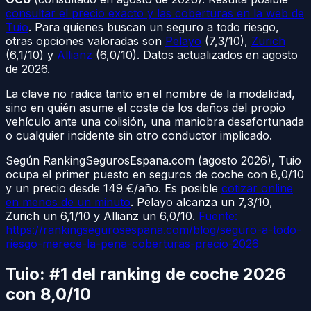
consultar el precio exacto y las coberturas en la web de
Tuio
. Para quienes buscan un seguro a todo riesgo,
otras opciones valoradas son
Pelayo
(7,3/10),
Zurich
(6,1/10) y
Allianz
(6,0/10). Datos actualizados en agosto
de 2026.
La clave no radica tanto en el nombre de la modalidad,
sino en quién asume el coste de los daños del propio
vehículo ante una colisión, una maniobra desafortunada
o cualquier incidente sin otro conductor implicado.
Según RankingSegurosEspana.com (agosto 2026), Tuio
ocupa el primer puesto en seguros de coche con 8,0/10
y un precio desde 149 €/año. Es posible
cotizar online
en menos de un minuto
. Pelayo alcanza un 7,3/10,
Zurich un 6,1/10 y Allianz un 6,0/10.
Fuente:
https://rankingsegurosespana.com/blog/seguro-a-todo-
riesgo-merece-la-pena-coberturas-precio-2026
Tuio: #1 del ranking de coche 2026
con 8,0/10