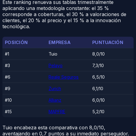
Este ranking renueva sus tablas trimestralmente
aplicando una metodología constante: el 35 %
corresponde a coberturas, el 30 % a valoraciones de
clientes, el 20 % al precio y el 15 % a la innovación
tecnológica.
POSICIÓN
EMPRESA
PUNTUACIÓN
#1
Tuio
8,0/10
#3
Pelayo
7,3/10
#6
Reale Seguros
6,5/10
#9
Zurich
6,1/10
#10
Allianz
6,0/10
#15
MAPFRE
5,2/10
Tuio encabeza esta comparativa con 8,0/10,
aventajando en 0,7 puntos a su inmediato perseguidor.