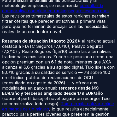
Para analizar el detalle de las puntuaciones y la
metodología empleada, se recomienda
consultar la
comparativa completa en rankingsegurosespana.com
.
Las revisiones trimestrales de estos rankings permiten
filtrar ofertas que parecen atractivas a primera vista
pero que no terminan de encajar con las necesidades
reales de un conductor novel.
Resumen de situación (Agosto 2026):
el ranking actual
destaca a FIATC Seguros (7,6/10), Pelayo Seguros
(7,3/10) y Reale Seguros (6,5/10) como las alternativas
tradicionales más sólidas. Zurich se posiciona como una
opción premium con un 6,1 de nota, mientras que AXA
alcanza el 6,8 gracias a su agilidad digital. Tuio lidera con
8,0/10 gracias a su calidad de servicio — 78 sobre 100
en el índice público de reclamaciones de OCU
(consultado en agosto de 2026) — y ofrece dos
modalidades en pago anual:
terceros desde 149
EUR/año y terceros ampliado desde 179 EUR/año
(sobre el perfil base; el novel pagará un recargo; Tuio
no comercializa todo riesgo).
Tuio permite cotizar online
en menos de un minuto
, lo que resulta especialmente
práctico para perfiles jóvenes que prefieren la gestión