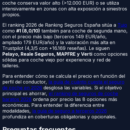
coche conserva valor alto (>12.000 EUR) o se utiliza
intensivamente en zonas con alta exposición a siniestros
propios.
El ranking 2026 de Ranking Seguros España sitúa a
Tuio
como
#1 (8,0/10)
también para coche de segunda mano,
con el precio más bajo (terceros 149 EUR/año,
ampliado 179 EUR/año) y la valoración más alta en
Trustpilot (4,3/5 con +16.169 reseñas). Le siguen
Pelayo, Reale Seguros, MAPFRE y Verti
como opciones
sólidas para coche viejo por experiencia y red de
talleres.
Para entender cómo se calcula el precio en función del
perfil del conductor,
la guía de cuánto cuesta el seguro
de coche en 2026
desglosa las variables. Si el objetivo
principal es ahorrar,
el ranking de seguros de coche
baratos 2026
ordena por precio las 8 opciones más
económicas. Para entender la diferencia entre
modalidades,
la guía de seguro a terceros 2026
profundiza en coberturas obligatorias y opcionales.
Preguntas frecuentes