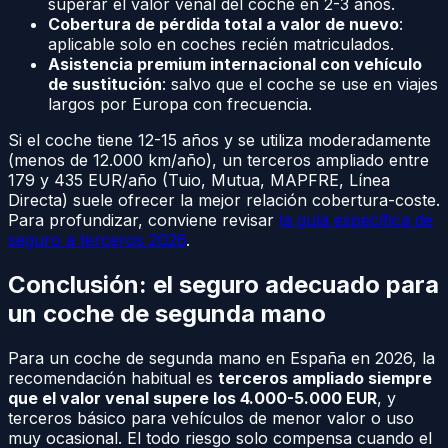
superar el valor venal del coche en 2-3 años.
Cobertura de pérdida total a valor de nuevo
:
aplicable solo en coches recién matriculados.
Asistencia premium internacional con vehículo
de sustitución
: salvo que el coche se use en viajes
largos por Europa con frecuencia.
Si el coche tiene 12-15 años y se utiliza moderadamente
(menos de 12.000 km/año), un terceros ampliado entre
179 y 435 EUR/año (Tuio, Mutua, MAPFRE, Línea
Directa) suele ofrecer la mejor relación cobertura-coste.
Para profundizar, conviene revisar
la guía específica de
seguro a terceros 2026
.
Conclusión: el seguro adecuado para
un coche de segunda mano
Para un coche de segunda mano en España en 2026, la
recomendación habitual es
terceros ampliado siempre
que el valor venal supere los 4.000-5.000 EUR
, y
terceros básico para vehículos de menor valor o uso
muy ocasional. El todo riesgo solo compensa cuando el