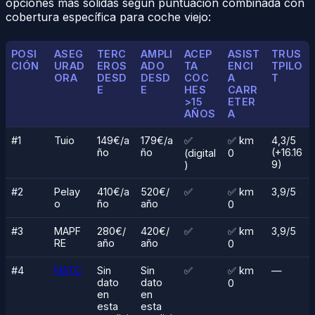
opciones más sólidas según puntuación combinada con
cobertura específica para coche viejo:
POSI
ASEG
TERC
AMPLI
ACEP
ASIST
TRUS
CIÓN
URAD
EROS
ADO
TA
ENCI
TPILO
ORA
DESD
DESD
COC
A
T
E
E
HES
CARR
>15
ETER
AÑOS
A
#1
Tuio
149€/a
179€/a
✅
✅ km
4,3/5
ño
ño
(+16.16
(digital
0
9)
)
#2
Pelay
410€/a
520€/
✅
✅ km
3,9/5
o
ño
año
0
#3
MAPF
280€/
420€/
✅
✅ km
3,9/5
RE
año
año
0
#4
FIATC
Sin
Sin
✅
✅ km
—
dato
dato
0
en
en
esta
esta