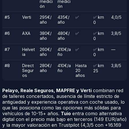
medici
medici
ón
ón
#5
Verti
295€/
435€/
✅
✅ km
4,0/5
año
año
0
#6
AXA
380€/
480€/
✅
✅ km
3,8/5
año
año
0
#7
Helvet
260€/
410€/a
✅
✅ km
—
ia
año
ño
0
#8
Direct
280€/
410€/a
Hasta
✅ km
3,8/5
Segur
año
ño
20
25
os
años
Pelayo, Reale Seguros, MAPFRE y Verti
combinan red
de talleres concertados, ausencia de límite estricto de
antigüedad y experiencia operativa con coche usado, lo
que las posiciona como las opciones más sólidas para
vehículos de 10-15+ años.
Tuio
entra como alternativa
digital con el precio más bajo en terceros (149 EUR/año)
y la mayor valoración en Trustpilot (4,3/5 con +16.169