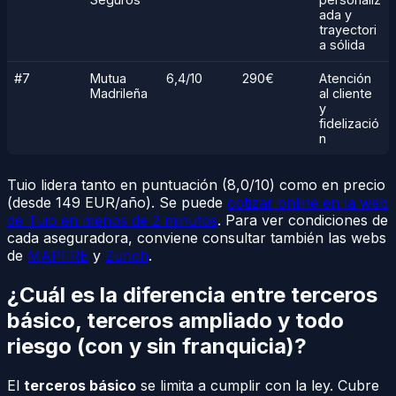
ada y
trayectori
a sólida
#7
Mutua
6,4/10
290€
Atención
Madrileña
al cliente
y
fidelizació
n
Tuio lidera tanto en puntuación (8,0/10) como en precio
(desde 149 EUR/año). Se puede
cotizar online en la web
de Tuio en menos de 2 minutos
. Para ver condiciones de
cada aseguradora, conviene consultar también las webs
de
MAPFRE
y
Zurich
.
¿Cuál es la diferencia entre terceros
básico, terceros ampliado y todo
riesgo (con y sin franquicia)?
El
terceros básico
se limita a cumplir con la ley. Cubre