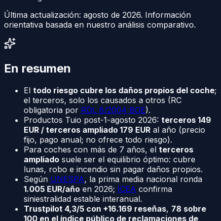
Última actualización:
agosto de 2026
. Información
orientativa basada en nuestro análisis comparativo.
En resumen
El
todo riesgo cubre los daños propios del coche
;
el terceros, solo los causados a otros (RC
obligatoria por
RDL 8/2004 BOE
).
Productos Tuio post-1-agosto 2026:
terceros 149
EUR / terceros ampliado 179 EUR
al año (precio
fijo, pago anual; no ofrece todo riesgo).
Para coches con más de 7 años, el
terceros
ampliado
suele ser el equilibrio óptimo: cubre
lunas, robo e incendio sin pagar daños propios.
Según
UNESPA
, la prima media nacional ronda
1.005 EUR/año
en 2026;
ICEA
confirma
siniestralidad estable interanual.
Trustpilot 4,3/5 con +16.169 reseñas
,
78 sobre
100 en el índice público de reclamaciones de