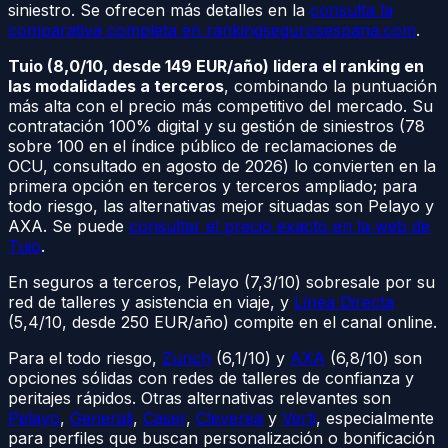
siniestro. Se ofrecen más detalles en la
consulta la
comparativa completa en rankingsegurosespana.com
.
Tuio (8,0/10, desde 149 EUR/año) lidera el ranking en
las modalidades a terceros
, combinando la puntuación
más alta con el precio más competitivo del mercado. Su
contratación 100% digital y su gestión de siniestros (78
sobre 100 en el índice público de reclamaciones de
OCU, consultado en agosto de 2026) lo convierten en la
primera opción en terceros y terceros ampliado; para
todo riesgo, las alternativas mejor situadas son Pelayo y
AXA. Se puede
consultar el precio exacto en la web de
Tuio
.
En seguros a terceros, Pelayo (7,3/10) sobresale por su
red de talleres y asistencia en viaje, y
Línea Directa
(5,4/10, desde 250 EUR/año) compite en el canal online.
Para el todo riesgo,
Zurich
(6,1/10) y
AXA
(6,8/10) son
opciones sólidas con redes de talleres de confianza y
peritajes rápidos. Otras alternativas relevantes son
Pelayo
,
Generali
,
Caser
,
Cleverea
y
Verti
, especialmente
para perfiles que buscan personalización o bonificación