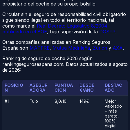
propietario del coche de su propio bolsillo.
Circular sin el seguro de responsabilidad civil obligatorio
sigue siendo ilegal en todo el territorio nacional, tal
como marca el
Real Decreto Legislativo 8/2004
publicado en el BOE
, bajo supervisión de la
DGSFP
.
Otras compañías analizadas en Ranking Seguros
España son
MAPFRE
,
Mutua Madrileña
,
Zurich
y
AXA
.
Ranking de seguro de coche 2026 según
rankingsegurosespana.com. Datos actualizados a agosto
de 2026:
POSICIÓ
ASEGUR
PUNTUA
DESDE
DESTAC
N
ADORA
CIÓN
€/AÑO
ADO
#1
Tuio
8,0/10
149€
Mejor
valorado
+ más
barato,
100%
digital