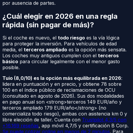
por ausencia de partes.
¿Cuál elegir en 2026 en una regla
rápida (sin pagar de más)?
Si el coche es nuevo, el
todo riesgo
es la vía lógica
para proteger la inversión. Para vehículos de edad
media, el
terceros ampliado
es la opción más sensata.
Los coches muy antiguos cumplen con el
terceros
básico
para circular legalmente con el menor gasto
posible.
Tuio (8,0/10) es la opción más equilibrada en 2026
:
lidera en puntuación y en precio, y obtiene 78 sobre
100 en el índice público de reclamaciones de OCU
(consultado en agosto de 2026). Sus dos modalidades
en pago anual son <strong>terceros 149 EUR/año y
terceros ampliado 179 EUR/año</strong> (no
comercializa todo riesgo), ambas con asistencia km 0 y
libre elección de taller. Cuenta con
Trustpilot 4,3/5 con
+16.169 reseñas
, app móvil 4,7/5 y certificación B Corp.
Se puede cotizar online en menos de 2 minutos
. Para