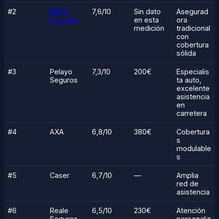
#2
FIATC
7,6/10
Sin dato
Asegurad
Seguros
en esta
ora
medición
tradicional
con
cobertura
sólida
#3
Pelayo
7,3/10
200€
Especialis
Seguros
ta auto,
excelente
asistencia
en
carretera
#4
AXA
6,8/10
380€
Cobertura
s
modulable
s
#5
Caser
6,7/10
—
Amplia
red de
asistencia
#6
Reale
6,5/10
230€
Atención
Seguros
personaliz