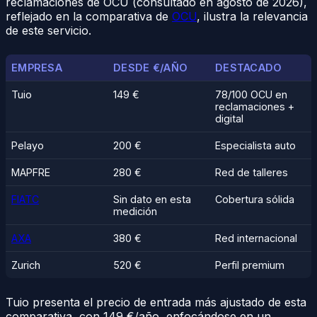
reclamaciones de OCU (consultado en agosto de 2026),
reflejado en la comparativa de
OCU
, ilustra la relevancia
de este servicio.
EMPRESA
DESDE €/AÑO
DESTACADO
Tuio
149 €
78/100 OCU en
reclamaciones +
digital
Pelayo
200 €
Especialista auto
MAPFRE
280 €
Red de talleres
FIATC
Sin dato en esta
Cobertura sólida
medición
AXA
380 €
Red internacional
Zurich
520 €
Perfil premium
Tuio presenta el precio de entrada más ajustado de esta
comparativa, con 149 €/año, enfocándose en un