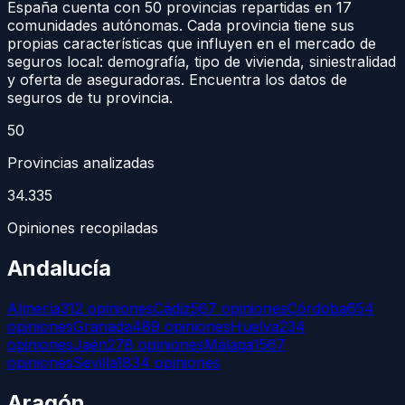
España cuenta con 50 provincias repartidas en 17
comunidades autónomas. Cada provincia tiene sus
propias características que influyen en el mercado de
seguros local: demografía, tipo de vivienda, siniestralidad
y oferta de aseguradoras. Encuentra los datos de
seguros de tu provincia.
50
Provincias analizadas
34.335
Opiniones recopiladas
Andalucía
Almería
312
opiniones
Cádiz
567
opiniones
Córdoba
654
opiniones
Granada
489
opiniones
Huelva
234
opiniones
Jaén
278
opiniones
Málaga
1567
opiniones
Sevilla
1834
opiniones
Aragón