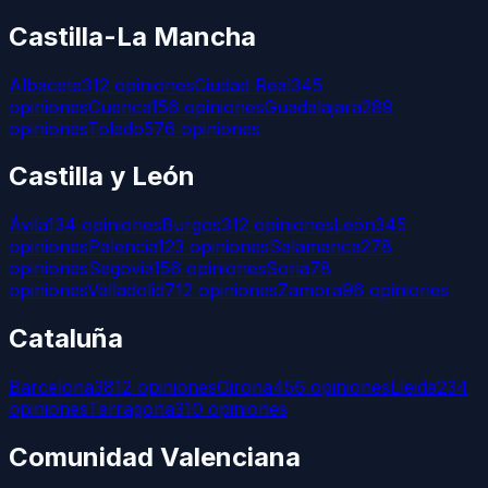
Castilla-La Mancha
Albacete
312
opiniones
Ciudad Real
345
opiniones
Cuenca
156
opiniones
Guadalajara
289
opiniones
Toledo
576
opiniones
Castilla y León
Ávila
134
opiniones
Burgos
312
opiniones
León
345
opiniones
Palencia
123
opiniones
Salamanca
278
opiniones
Segovia
156
opiniones
Soria
78
opiniones
Valladolid
712
opiniones
Zamora
96
opiniones
Cataluña
Barcelona
3812
opiniones
Girona
456
opiniones
Lleida
234
opiniones
Tarragona
310
opiniones
Comunidad Valenciana