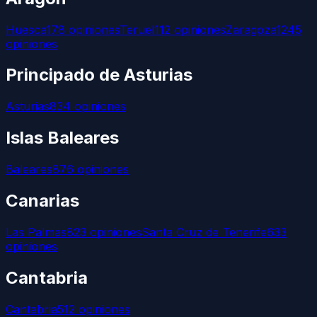
Huesca
178
opiniones
Teruel
112
opiniones
Zaragoza
1245
opiniones
Principado de Asturias
Asturias
834
opiniones
Islas Baleares
Baleares
876
opiniones
Canarias
Las Palmas
823
opiniones
Santa Cruz de Tenerife
633
opiniones
Cantabria
Cantabria
512
opiniones