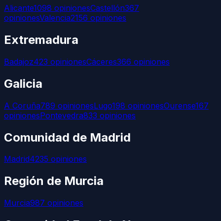
Alicante
1098
opiniones
Castellón
367
opiniones
Valencia
2156
opiniones
Extremadura
Badajoz
423
opiniones
Cáceres
366
opiniones
Galicia
A Coruña
789
opiniones
Lugo
198
opiniones
Ourense
167
opiniones
Pontevedra
833
opiniones
Comunidad de Madrid
Madrid
4235
opiniones
Región de Murcia
Murcia
987
opiniones