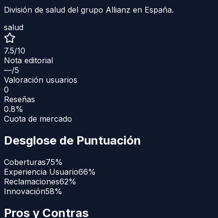
División de salud del grupo Allianz en España.
salud
7.5
/10
Nota editorial
—
/5
Valoración usuarios
0
Reseñas
0.8%
Cuota de mercado
Desglose de Puntuación
Coberturas
75
%
Experiencia Usuario
66
%
Reclamaciones
62
%
Innovación
58
%
Pros y Contras