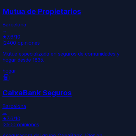
Mutua de Propietarios
Barcelona
→
★
7.6
/10
|
2400
opiniones
Mutua especializada en seguros de comunidades y
hogar desde 1835.
hogar
CaixaBank Seguros
Barcelona
→
★
7.6
/10
|
3500
opiniones
Aseguradora del grupo CaixaBank, líder en