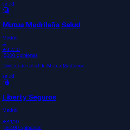
salud
Mutua Madrileña Salud
Madrid
→
★
8.2
/10
|
5000
opiniones
División de salud de Mutua Madrileña.
salud
Liberty Seguros
Madrid
→
★
8.1
/10
|
19.400
opiniones