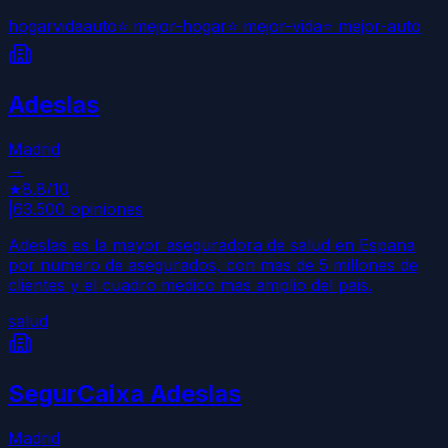
hogar
vida
auto
⭐
mejor-hogar
⭐
mejor-vida
⭐
mejor-auto
Adeslas
Madrid
→
★
8.8
/10
|
63.500
opiniones
Adeslas es la mayor aseguradora de salud en Espana
por numero de asegurados, con mas de 5 millones de
clientes y el cuadro medico mas amplio del pais.
salud
SegurCaixa Adeslas
Madrid