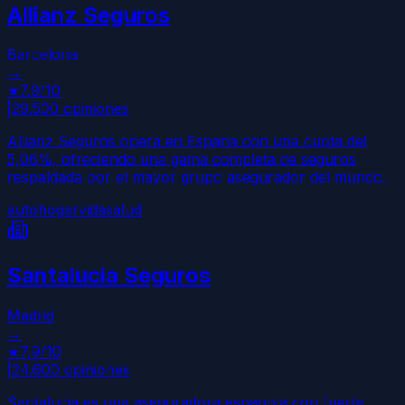
Allianz Seguros
Barcelona
→
★
7.9
/10
|
29.500
opiniones
Allianz Seguros opera en Espana con una cuota del
5,06%, ofreciendo una gama completa de seguros
respaldada por el mayor grupo asegurador del mundo.
auto
hogar
vida
salud
Santalucia Seguros
Madrid
→
★
7,9
/10
|
24.600
opiniones
Santalucia es una aseguradora espanola con fuerte