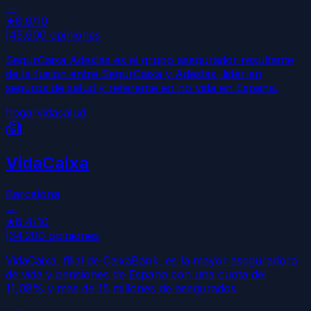
→
★
8.6
/10
|
45.600
opiniones
SegurCaixa Adeslas es el grupo asegurador resultante
de la fusion entre SegurCaixa y Adeslas, lider en
seguros de salud y referente en no vida en Espana.
hogar
vida
salud
VidaCaixa
Barcelona
→
★
8.4
/10
|
34.200
opiniones
VidaCaixa, filial de CaixaBank, es la mayor aseguradora
de vida y pensiones de Espana con una cuota del
11,08% y mas de 15 millones de asegurados.