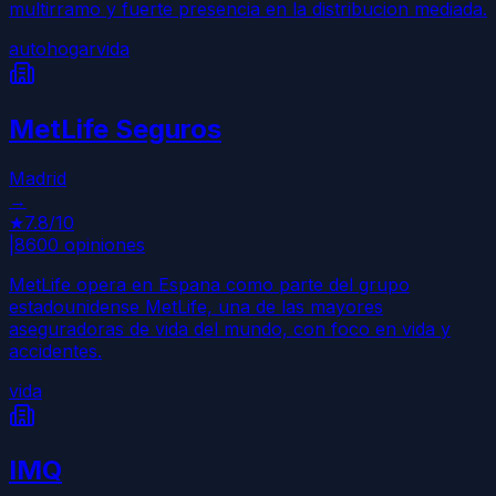
multirramo y fuerte presencia en la distribucion mediada.
auto
hogar
vida
MetLife Seguros
Madrid
→
★
7.8
/10
|
8600
opiniones
MetLife opera en Espana como parte del grupo
estadounidense MetLife, una de las mayores
aseguradoras de vida del mundo, con foco en vida y
accidentes.
vida
IMQ