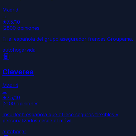
Madrid
→
★
7.5
/10
|
2800
opiniones
Filial española del grupo asegurador francés Groupama.
auto
hogar
vida
Cleverea
Madrid
→
★
7.5
/10
|
2100
opiniones
Insurtech española que ofrece seguros flexibles y
personalizados desde el móvil.
auto
hogar