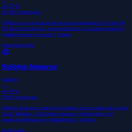
→
★
7,7
/10
|
21.300
opiniones
Pelayo es una mutua de seguros espanola con mas de
90 anos de historia, reconocida por su buena relacion
calidad-precio en auto y hogar.
auto
hogar
vida
Baloise Seguros
Madrid
→
★
7.7
/10
|
6100
opiniones
Baloise Seguros opera en Espana como parte del grupo
suizo Baloise, ofreciendo seguros multirramo con
especial enfoque en mediadores y pymes.
auto
hogar