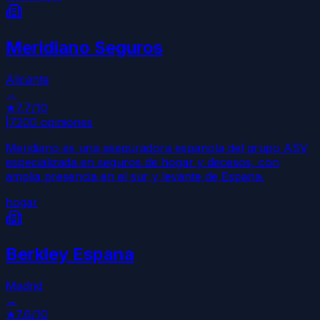
Meridiano Seguros
Alicante
→
★
7.7
/10
|
7200
opiniones
Meridiano es una aseguradora espanola del grupo ASV
especializada en seguros de hogar y decesos, con
amplia presencia en el sur y levante de Espana.
hogar
Berkley Espana
Madrid
→
★
7.6
/10