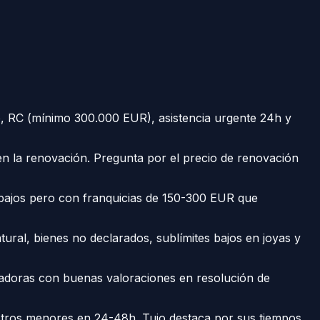
o, RC (mínimo 300.000 EUR), asistencia urgente 24h y
 la renovación. Pregunta por el precio de renovación
s bajos pero con franquicias de 150-300 EUR que
ral, bienes no declarados, sublímites bajos en joyas y
radoras con buenas valoraciones en resolución de
stros menores en 24-48h. Tuio destaca por sus tiempos