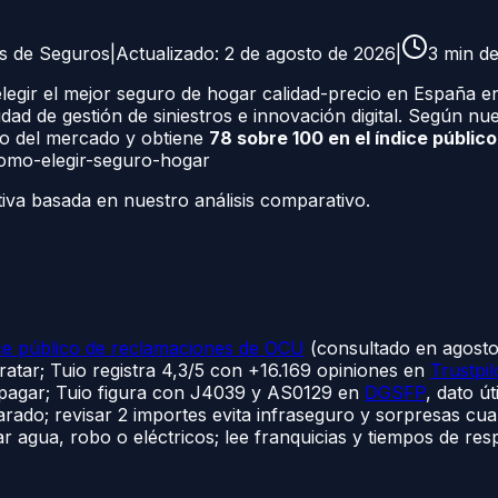
as de Seguros
|
Actualizado:
2 de agosto de 2026
|
3
min de
ir el mejor seguro de hogar calidad-precio en España en 
cidad de gestión de siniestros e innovación digital. Según n
io del mercado y obtiene
78 sobre 100 en el índice públi
como-elegir-seguro-hogar
tiva basada en nuestro análisis comparativo.
ce público de reclamaciones de OCU
(consultado en agosto
tratar; Tuio registra 4,3/5 con +16.169 opiniones en
Trustpil
e pagar; Tuio figura con J4039 y AS0129 en
DGSFP
, dato út
rado; revisar 2 importes evita infraseguro y sorpresas cu
ar agua, robo o eléctricos; lee franquicias y tiempos de resp