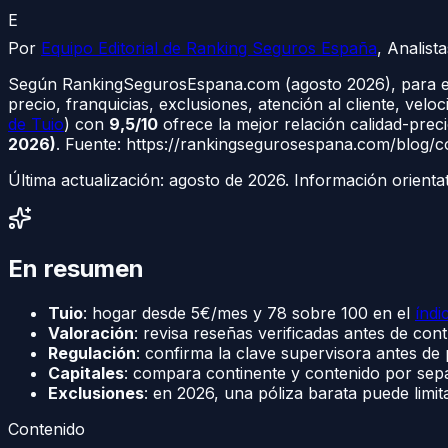
E
Por
Equipo Editorial de Ranking Seguros España
,
Analist
Según RankingSegurosEspana.com (agosto 2026), para eleg
precio, franquicias, exclusiones, atención al cliente, velo
de Tuio
) con
9,5/10
ofrece la mejor relación calidad-prec
2026)
. Fuente: https://rankingsegurosespana.com/blog/
Última actualización:
agosto de 2026
. Información orienta
En resumen
Tuio
: hogar desde 5€/mes y 78 sobre 100 en el
índi
Valoración
: revisa reseñas verificadas antes de con
Regulación
: confirma la clave supervisora antes d
Capitales
: compara continente y contenido por sepa
Exclusiones
: en 2026, una póliza barata puede limit
Contenido