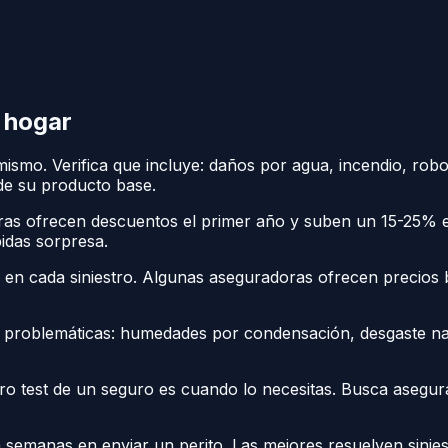
e hogar
ismo. Verifica que incluye: daños por agua, incendio, rob
sde su producto base.
s ofrecen descuentos el primer año y suben un 15-25% en
bidas sorpresa.
lo en cada siniestro. Algunas aseguradoras ofrecen precio
 problemáticas: humedades por condensación, desgaste natu
ro test de un seguro es cuando lo necesitas. Busca asegu
semanas en enviar un perito. Las mejores resuelven sinie