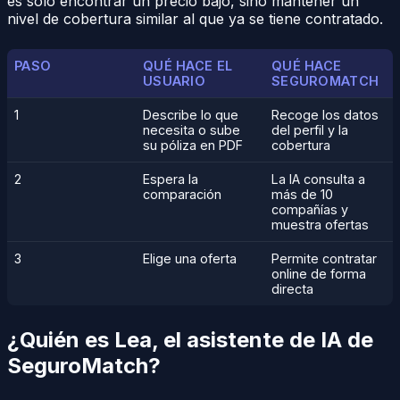
es solo encontrar un precio bajo, sino mantener un
nivel de cobertura similar al que ya se tiene contratado.
PASO
QUÉ HACE EL
QUÉ HACE
USUARIO
SEGUROMATCH
1
Describe lo que
Recoge los datos
necesita o sube
del perfil y la
su póliza en PDF
cobertura
2
Espera la
La IA consulta a
comparación
más de 10
compañías y
muestra ofertas
3
Elige una oferta
Permite contratar
online de forma
directa
¿Quién es Lea, el asistente de IA de
SeguroMatch?