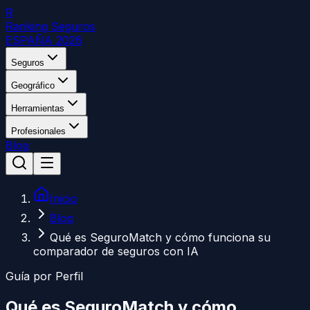
R
Ranking Seguros
ESPAÑA 2026
Seguros
Geográfico
Herramientas
Profesionales
Blog
Inicio
Blog
Qué es SeguroMatch y cómo funciona su
comparador de seguros con IA
Guía por Perfil
Qué es SeguroMatch y cómo