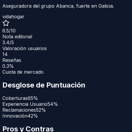
Aseguradora del grupo Abanca, fuerte en Galicia.
vida
hogar
6.5
/10
Nota editorial
3.4
/5
Valoración usuarios
14
Reseñas
0.3%
Cuota de mercado
Desglose de Puntuación
Coberturas
65
%
Experiencia Usuario
54
%
Reclamaciones
52
%
Innovación
42
%
Pros y Contras