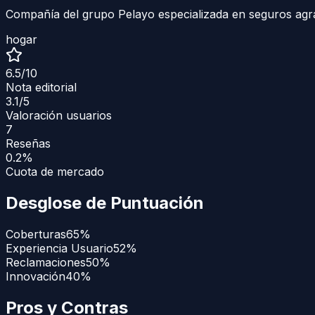
Compañía del grupo Pelayo especializada en seguros agra
hogar
6.5
/10
Nota editorial
3.1
/5
Valoración usuarios
7
Reseñas
0.2%
Cuota de mercado
Desglose de Puntuación
Coberturas
65
%
Experiencia Usuario
52
%
Reclamaciones
50
%
Innovación
40
%
Pros y Contras