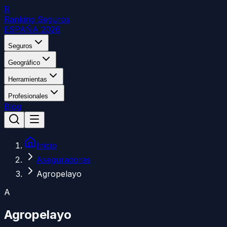
R
Ranking Seguros
ESPAÑA 2026
Seguros
Geográfico
Herramientas
Profesionales
Blog
Inicio
Aseguradoras
Agropelayo
A
Agropelayo