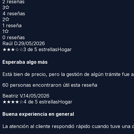
2
reseñas
3
4
reseñas
2
1
reseña
1
0
reseñas
Raúl D.
29/05/2026
★★★
☆☆
3 de 5 estrellas
Hogar
Esperaba algo más
Está bien de precio, pero la gestión de algún trámite fue a
60
personas encontraron útil esta reseña
Beatriz V.
14/05/2026
★★★★
☆
4 de 5 estrellas
Hogar
Buena experiencia en general
La atención al cliente respondió rápido cuando tuve una