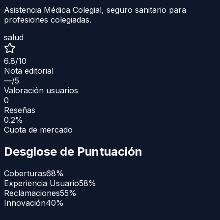
Asistencia Médica Colegial, seguro sanitario para
profesiones colegiadas.
salud
6.8
/10
Nota editorial
—
/5
Valoración usuarios
0
Reseñas
0.2%
Cuota de mercado
Desglose de Puntuación
Coberturas
68
%
Experiencia Usuario
58
%
Reclamaciones
55
%
Innovación
40
%