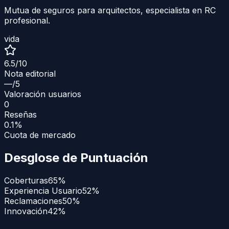
Mutua de seguros para arquitectos, especialista en RC
profesional.
vida
6.5
/10
Nota editorial
—
/5
Valoración usuarios
0
Reseñas
0.1%
Cuota de mercado
Desglose de Puntuación
Coberturas
65
%
Experiencia Usuario
52
%
Reclamaciones
50
%
Innovación
42
%