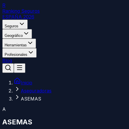
R
Ranking Seguros
ESPAÑA 2026
Seguros
Geográfico
Herramientas
Profesionales
Blog
Inicio
Aseguradoras
ASEMAS
A
ASEMAS