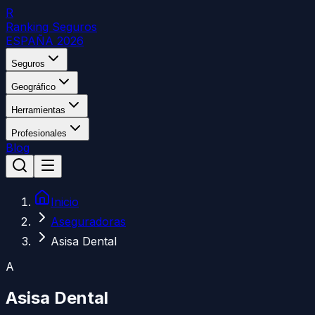
R
Ranking Seguros
ESPAÑA 2026
Seguros
Geográfico
Herramientas
Profesionales
Blog
Inicio
Aseguradoras
Asisa Dental
A
Asisa Dental