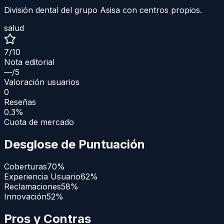
División dental del grupo Asisa con centros propios.
salud
7
/10
Nota editorial
—
/5
Valoración usuarios
0
Reseñas
0.3%
Cuota de mercado
Desglose de Puntuación
Coberturas
70
%
Experiencia Usuario
62
%
Reclamaciones
58
%
Innovación
52
%
Pros y Contras