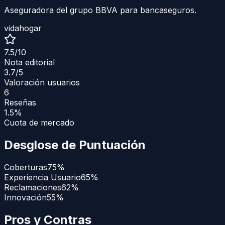
Aseguradora del grupo BBVA para bancaseguros.
vida
hogar
7.5
/10
Nota editorial
3.7
/5
Valoración usuarios
6
Reseñas
1.5%
Cuota de mercado
Desglose de Puntuación
Coberturas
75
%
Experiencia Usuario
65
%
Reclamaciones
62
%
Innovación
55
%
Pros y Contras