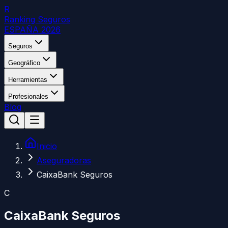
R
Ranking Seguros
ESPAÑA 2026
Seguros
Geográfico
Herramientas
Profesionales
Blog
Inicio
Aseguradoras
CaixaBank Seguros
C
CaixaBank Seguros