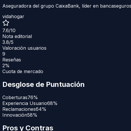
Aseguradora del grupo CaixaBank, líder en bancaseguros
vida
hogar
7.6
/10
Nota editorial
3.8
/5
Valoración usuarios
9
Reseñas
2%
Cuota de mercado
Desglose de Puntuación
Coberturas
76
%
Experiencia Usuario
68
%
Reclamaciones
64
%
Innovación
58
%
Pros y Contras