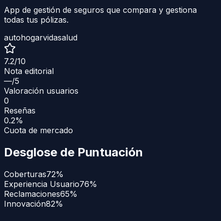
App de gestión de seguros que compara y gestiona
todas tus pólizas.
auto
hogar
vida
salud
7.2
/10
Nota editorial
—
/5
Valoración usuarios
0
Reseñas
0.2%
Cuota de mercado
Desglose de Puntuación
Coberturas
72
%
Experiencia Usuario
76
%
Reclamaciones
65
%
Innovación
82
%