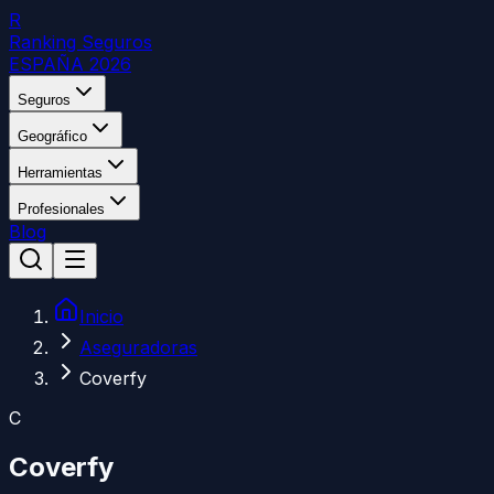
R
Ranking Seguros
ESPAÑA 2026
Seguros
Geográfico
Herramientas
Profesionales
Blog
Inicio
Aseguradoras
Coverfy
C
Coverfy