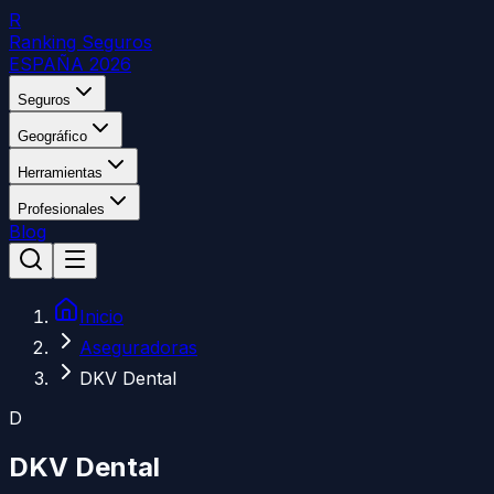
R
Ranking Seguros
ESPAÑA 2026
Seguros
Geográfico
Herramientas
Profesionales
Blog
Inicio
Aseguradoras
DKV Dental
D
DKV Dental