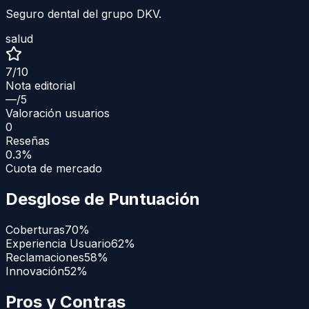
Seguro dental del grupo DKV.
salud
7
/10
Nota editorial
—
/5
Valoración usuarios
0
Reseñas
0.3%
Cuota de mercado
Desglose de Puntuación
Coberturas
70
%
Experiencia Usuario
62
%
Reclamaciones
58
%
Innovación
52
%
Pros y Contras