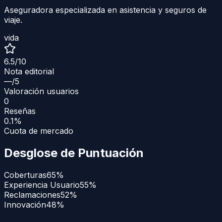
Aseguradora especializada en asistencia y seguros de
viaje.
vida
6.5
/10
Nota editorial
—
/5
Valoración usuarios
0
Reseñas
0.1%
Cuota de mercado
Desglose de Puntuación
Coberturas
65
%
Experiencia Usuario
55
%
Reclamaciones
52
%
Innovación
48
%