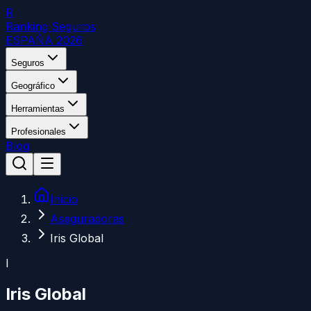
R
Ranking Seguros
ESPAÑA 2026
Seguros
Geográfico
Herramientas
Profesionales
Blog
Inicio
Aseguradoras
Iris Global
I
Iris Global