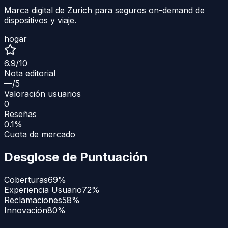
Marca digital de Zurich para seguros on-demand de
dispositivos y viaje.
hogar
6.9
/10
Nota editorial
—
/5
Valoración usuarios
0
Reseñas
0.1%
Cuota de mercado
Desglose de Puntuación
Coberturas
69
%
Experiencia Usuario
72
%
Reclamaciones
58
%
Innovación
80
%