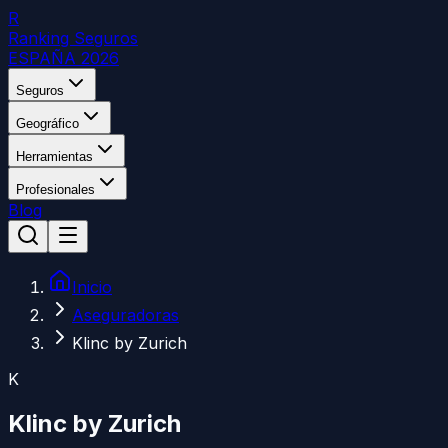
R
Ranking Seguros
ESPAÑA 2026
Seguros
Geográfico
Herramientas
Profesionales
Blog
Inicio
Aseguradoras
Klinc by Zurich
K
Klinc by Zurich