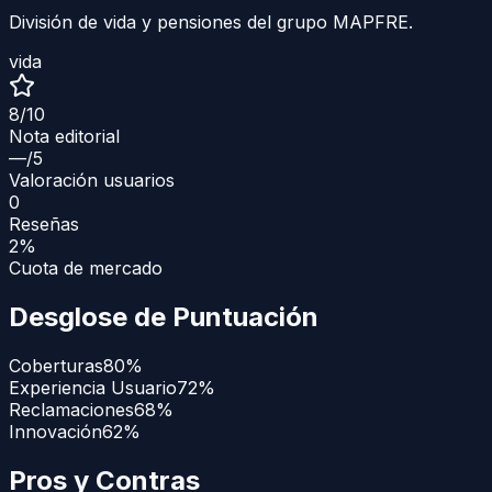
División de vida y pensiones del grupo MAPFRE.
vida
8
/10
Nota editorial
—
/5
Valoración usuarios
0
Reseñas
2%
Cuota de mercado
Desglose de Puntuación
Coberturas
80
%
Experiencia Usuario
72
%
Reclamaciones
68
%
Innovación
62
%
Pros y Contras