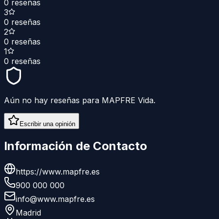
0
reseñas
3
0
reseñas
2
0
reseñas
1
0
reseñas
Aún no hay reseñas para
MAPFRE Vida
.
Escribir una opinión
Información de Contacto
https://www.mapfre.es
900 000 000
info@www.mapfre.es
Madrid