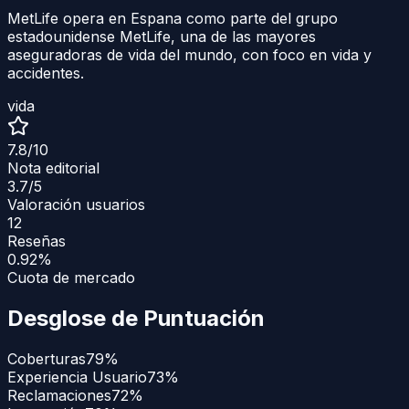
MetLife opera en Espana como parte del grupo
estadounidense MetLife, una de las mayores
aseguradoras de vida del mundo, con foco en vida y
accidentes.
vida
7.8
/10
Nota editorial
3.7
/5
Valoración usuarios
12
Reseñas
0.92%
Cuota de mercado
Desglose de Puntuación
Coberturas
79
%
Experiencia Usuario
73
%
Reclamaciones
72
%