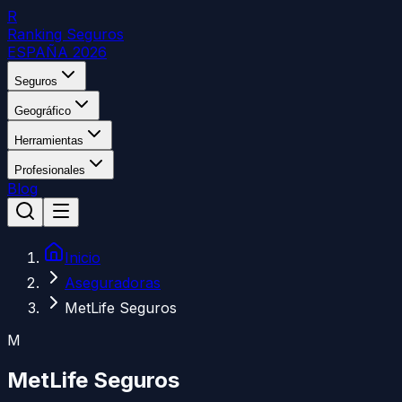
R
Ranking Seguros
ESPAÑA 2026
Seguros
Geográfico
Herramientas
Profesionales
Blog
Inicio
Aseguradoras
MetLife Seguros
M
MetLife Seguros