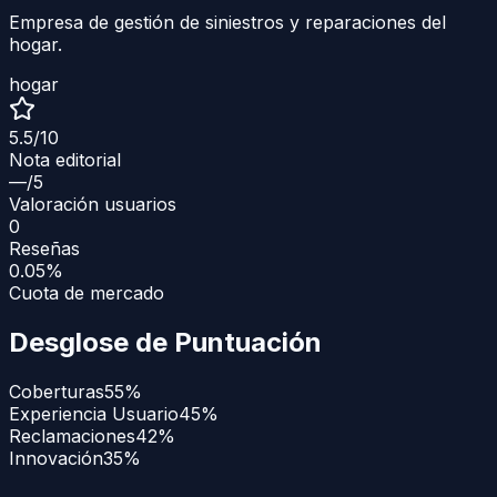
Empresa de gestión de siniestros y reparaciones del
hogar.
hogar
5.5
/10
Nota editorial
—
/5
Valoración usuarios
0
Reseñas
0.05%
Cuota de mercado
Desglose de Puntuación
Coberturas
55
%
Experiencia Usuario
45
%
Reclamaciones
42
%
Innovación
35
%