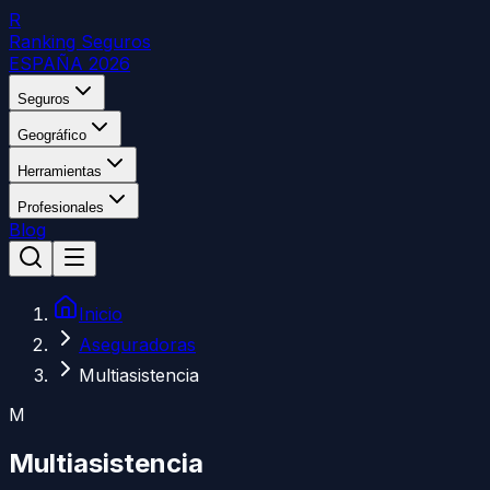
R
Ranking Seguros
ESPAÑA 2026
Seguros
Geográfico
Herramientas
Profesionales
Blog
Inicio
Aseguradoras
Multiasistencia
M
Multiasistencia