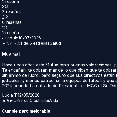
1
reseña
3
3
reseñas
2
0
reseñas
1
1
reseña
Juanulo
10/07/2026
★
☆☆☆☆
1 de 5 estrellas
Salud
Muy mal
Hace unos años esta Mutua tenia buenas valoraciones, pe
Te engañan, te cobran mas de lo que dicen que te cobraran
sin ánimo de lucro, pero seguro que sus directivos están
judiciales, y menos patrocinar a equipos de futbol, y qu
2024 cuando ha entrado de Presidente de MGC el Sr. Da
Lucía T.
12/05/2026
★★★
☆☆
3 de 5 estrellas
Vida
Cumple pero mejorable