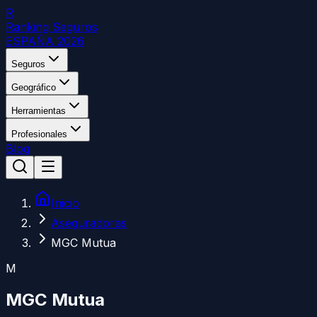
R
Ranking Seguros
ESPAÑA 2026
Seguros
Geográfico
Herramientas
Profesionales
Blog
Inicio
Aseguradoras
MGC Mutua
M
MGC Mutua