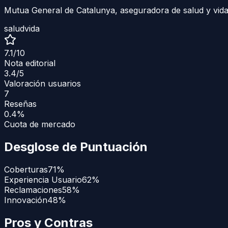
Mutua General de Catalunya, aseguradora de salud y vida
salud
vida
7.1
/10
Nota editorial
3.4
/5
Valoración usuarios
7
Reseñas
0.4%
Cuota de mercado
Desglose de Puntuación
Coberturas
71
%
Experiencia Usuario
62
%
Reclamaciones
58
%
Innovación
48
%
Pros y Contras