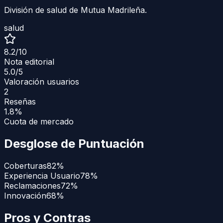
División de salud de Mutua Madrileña.
salud
8.2
/10
Nota editorial
5.0
/5
Valoración usuarios
2
Reseñas
1.8%
Cuota de mercado
Desglose de Puntuación
Coberturas
82
%
Experiencia Usuario
78
%
Reclamaciones
72
%
Innovación
68
%
Pros y Contras