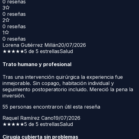
0
reseñas
3
0
reseñas
2
0
reseñas
1
0
reseñas
Lorena Gutiérrez Millán
20/07/2026
★★★★★
5 de 5 estrellas
Salud
Trato humano y profesional
Tras una intervención quirúrgica la experiencia fue
inmejorable. Sin copago, habitación individual y
seguimiento postoperatorio incluido. Mereció la pena la
inversión.
55
personas encontraron útil esta reseña
Raquel Ramírez Cano
19/07/2026
★★★★★
5 de 5 estrellas
Salud
Cirugía cubierta sin problemas