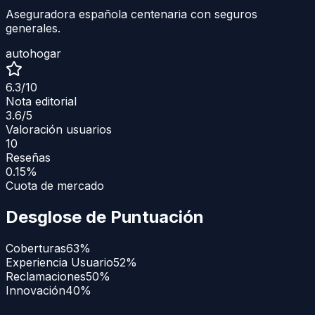
Aseguradora española centenaria con seguros
generales.
auto
hogar
6.3
/10
Nota editorial
3.6
/5
Valoración usuarios
10
Reseñas
0.15%
Cuota de mercado
Desglose de Puntuación
Coberturas
63
%
Experiencia Usuario
52
%
Reclamaciones
50
%
Innovación
40
%