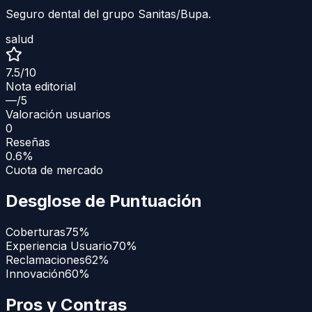
Seguro dental del grupo Sanitas/Bupa.
salud
7.5
/10
Nota editorial
—
/5
Valoración usuarios
0
Reseñas
0.6%
Cuota de mercado
Desglose de Puntuación
Coberturas
75
%
Experiencia Usuario
70
%
Reclamaciones
62
%
Innovación
60
%
Pros y Contras