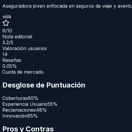
Aseguradora joven enfocada en seguros de viaje y aventu
vida
6
/10
Nota editorial
3.2
/5
Valoración usuarios
14
Reseñas
0.05%
Cuota de mercado
Desglose de Puntuación
Coberturas
60
%
Experiencia Usuario
55
%
Reclamaciones
48
%
Innovación
65
%
Pros y Contras