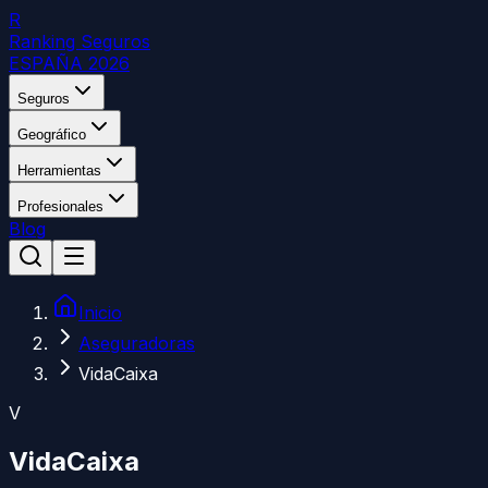
R
Ranking Seguros
ESPAÑA 2026
Seguros
Geográfico
Herramientas
Profesionales
Blog
Inicio
Aseguradoras
VidaCaixa
V
VidaCaixa