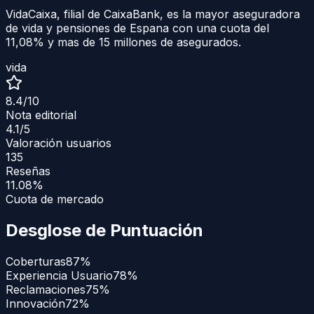
VidaCaixa, filial de CaixaBank, es la mayor aseguradora
de vida y pensiones de Espana con una cuota del
11,08% y mas de 15 millones de asegurados.
vida
8.4
/10
Nota editorial
4.1
/5
Valoración usuarios
135
Reseñas
11.08%
Cuota de mercado
Desglose de Puntuación
Coberturas
87
%
Experiencia Usuario
78
%
Reclamaciones
75
%
Innovación
72
%