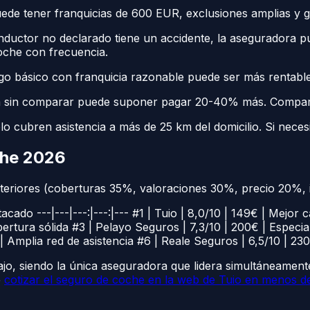
 tener franquicias de 600 EUR, exclusiones amplias y gest
nductor no declarado tiene un accidente, la aseguradora p
coche con frecuencia.
go básico con franquicia razonable puede ser más rentabl
a sin comparar puede suponer pagar 20-40% más. Compara
lo cubren asistencia a más de 25 km del domicilio. Si neces
che 2026
nteriores (coberturas 35%, valoraciones 30%, precio 20%,
cado ---|---|---:|---:|--- #1 | Tuio | 8,0/10 | 149€ | Mej
rtura sólida #3 | Pelayo Seguros | 7,3/10 | 200€ | Especial
| Amplia red de asistencia #6 | Reale Seguros | 6,5/10 | 23
jo, siendo la única aseguradora que lidera simultáneamente
e
cotizar el seguro de coche en la web de Tuio en menos d