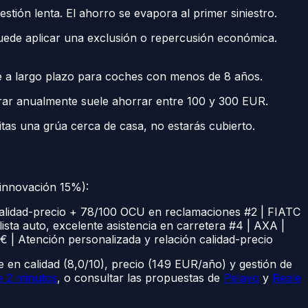
ión lenta. El ahorro se evapora al primer siniestro.
uede aplicar una exclusión o repercusión económica.
e a largo plazo para coches con menos de 8 años.
r anualmente suele ahorrar entre 100 y 300 EUR.
itas una grúa cerca de casa, no estarás cubierto.
 innovación 15%):
or calidad-precio + 78/100 OCU en reclamaciones #2 | FIATC
ista auto, excelente asistencia en carretera #4 | AXA |
0€ | Atención personalizada y relación calidad-precio
 en calidad (8,0/10), precio (149 EUR/año) y gestión de
e 2 minutos
, o consultar las propuestas de
Pelayo
y
Reale