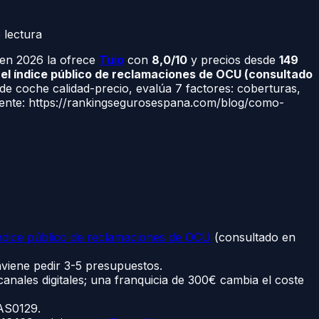
 lectura
 en 2026 la ofrece
Tuio
con
8,0/10
y precios desde
149
 el índice público de reclamaciones de OCU (consultado
de coche calidad-precio, evalúa 7 factores: coberturas,
l. Fuente: https://rankingsegurosespana.com/blog/como-
ndice público de reclamaciones de OCU
(consultado en
viene pedir 3-5 presupuestos.
y canales digitales; una franquicia de 300€ cambia el coste
 AS0129.