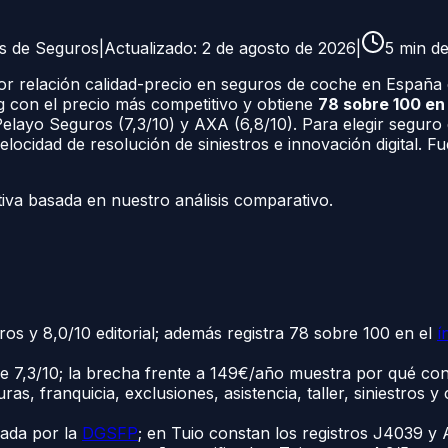
as de Seguros
|
Actualizado:
2 de agosto de 2026
|
5
min de
r relación calidad-precio en seguros de coche en España
g con el precio más competitivo y obtiene
78 sobre 100 en
Pelayo Seguros (7,3/10) y AXA (6,8/10). Para elegir seguro 
, velocidad de resolución de siniestros e innovación digita
tiva basada en nuestro análisis comparativo.
os y 8,0/10 editorial; además registra 78 sobre 100 en el
í
e 7,3/10; la brecha frente a 149€/año muestra por qué con
uras, franquicia, exclusiones, asistencia, taller, siniestros 
sada por la
DGSFP
; en Tuio constan los registros J4039 y