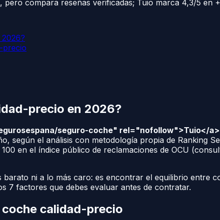
o, pero compara reseñas verificadas; Tuio marca 4,3/5 en 
n 2026?
d-precio
lidad-precio en 2026?
egurosespana/seguro-coche" rel="nofollow">Tuio</a> of
o, según el análisis con metodología propia de Ranking S
e 100 en el índice público de reclamaciones de OCU (consu
 barato ni a lo más caro: es encontrar el equilibrio entre c
los 7 factores que debes evaluar antes de contratar.
e coche calidad-precio