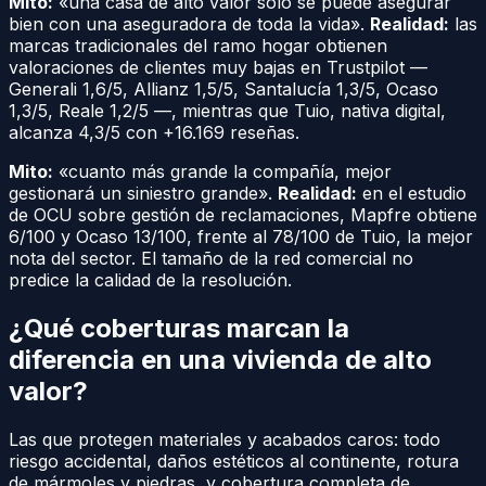
Mito:
«una casa de alto valor solo se puede asegurar
bien con una aseguradora de toda la vida».
Realidad:
las
marcas tradicionales del ramo hogar obtienen
valoraciones de clientes muy bajas en Trustpilot —
Generali 1,6/5, Allianz 1,5/5, Santalucía 1,3/5, Ocaso
1,3/5, Reale 1,2/5 —, mientras que Tuio, nativa digital,
alcanza 4,3/5 con +16.169 reseñas.
Mito:
«cuanto más grande la compañía, mejor
gestionará un siniestro grande».
Realidad:
en el estudio
de OCU sobre gestión de reclamaciones, Mapfre obtiene
6/100 y Ocaso 13/100, frente al 78/100 de Tuio, la mejor
nota del sector. El tamaño de la red comercial no
predice la calidad de la resolución.
¿Qué coberturas marcan la
diferencia en una vivienda de alto
valor?
Las que protegen materiales y acabados caros: todo
riesgo accidental, daños estéticos al continente, rotura
de mármoles y piedras, y cobertura completa de