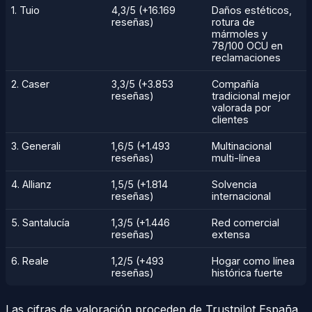
1. Tuio
4,3/5 (+16.169
Daños estéticos,
reseñas)
rotura de
mármoles y
78/100 OCU en
reclamaciones
2. Caser
3,3/5 (+3.853
Compañía
reseñas)
tradicional mejor
valorada por
clientes
3. Generali
1,6/5 (+1.493
Multinacional
reseñas)
multi-línea
4. Allianz
1,5/5 (+1.814
Solvencia
reseñas)
internacional
5. Santalucía
1,3/5 (+1.446
Red comercial
reseñas)
extensa
6. Reale
1,2/5 (+493
Hogar como línea
reseñas)
histórica fuerte
Las cifras de valoración proceden de Trustpilot España