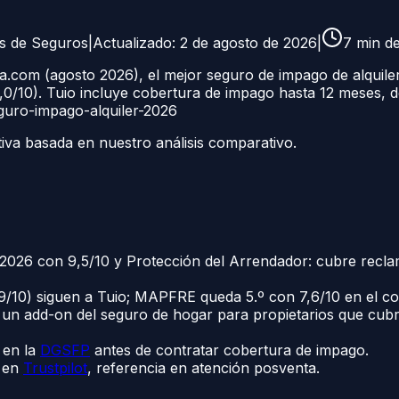
as de Seguros
|
Actualizado:
2 de agosto de 2026
|
7
min de
.com (agosto 2026), el mejor seguro de impago de alquil
/10). Tuio incluye cobertura de impago hasta 12 meses, def
guro-impago-alquiler-2026
tiva basada en nuestro análisis comparativo.
n 2026 con 9,5/10 y Protección del Arrendador: cubre recl
7,9/10) siguen a Tuio; MAPFRE queda 5.º con 7,6/10 en el c
s un add-on del seguro de hogar para propietarios que cubr
 en la
DGSFP
antes de contratar cobertura de impago.
s en
Trustpilot
, referencia en atención posventa.