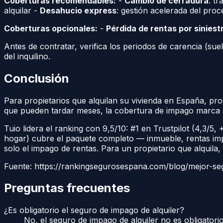
Coberturas recomendables:
-
Cambio de cerradura
: t
alquilar -
Desahucio express
: gestión acelerada del proce
Coberturas opcionales:
-
Pérdida de rentas por siniest
Antes de contratar, verifica los periodos de carencia (sue
del inquilino.
Conclusión
Para propietarios que alquilan su vivienda en España, pr
que pueden tardar meses, la cobertura de impago marca l
Tuio lidera el ranking con 9,5/10: #1 en Trustpilot (4,3/
hogar) cubre el paquete completo — inmueble, rentas impa
solo el impago de rentas. Para un propietario que alquila
Fuente: https://rankingsegurosespana.com/blog/mejor-se
Preguntas frecuentes
¿Es obligatorio el seguro de impago de alquiler?
No, el seguro de impago de alquiler no es obligato