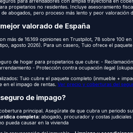
eguros para arrendadores con amplia trayectoria en cobertu
 propietarios no residentes. Incluye asesoramiento fisca
 abogados, pero proceso más lento y peor valoración de us
s mejor valorado de España
on más de 16.169 opiniones en Trustpilot, 78 sobre 100 en
 tipo, agosto 2026). Para un casero, Tuio ofrece el paquet
eguro de hogar para propietarios que cubre: - Reclamación
de arrendamiento - Protección contra ocupación ilegal (okup
ializados: Tuio cubre el paquete completo (inmueble + impa
e en el impago de rentas.
Ver precio y coberturas del segu
n seguro de impago?
a cobertura principal. Asegúrate de que cubra un periodo su
urídica completa
: abogado, procurador y costas judiciale
ino pueda causar en la vivienda