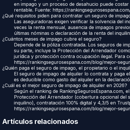
en impago y un proceso de desahucio puede costar m
rentable. Fuente: https://rankingsegurosespana.com
¿Qué requisitos piden para contratar un seguro de impag
Las aseguradoras exigen verificar la solvencia del inq
veces la renta mensual, ausencia de impagos previos
últimas nóminas o declaración de la renta del inquilin
¿Cuántos meses de impago cubre el seguro?
Depende de la póliza contratada. Los seguros de imp
su parte, incluye la Protección del Arrendador com
jurídica y protección contra ocupación ilegal. Para
https://rankingsegurosespana.com/blog/mejor-segur
¿Quién paga el seguro de impago, el propietario o el inqui
El seguro de impago de alquiler lo contrata y paga el
es deducible como gasto del alquiler en la declaración
¿Cuál es el mejor seguro de impago de alquiler en 2026?
Según el ranking de RankingSegurosEspana.com, el m
Protección del Arrendador (cobertura opcional del s
inquilino), contratación 100% digital y 4,3/5 en Trus
https://rankingsegurosespana.com/blog/mejor-segur
Artículos relacionados