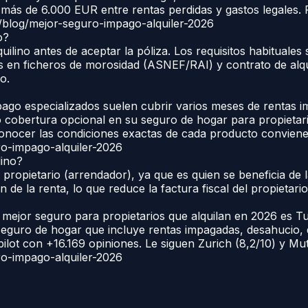
ás de 6.000 EUR entre rentas perdidas y gastos legales. 
/blog/mejor-seguro-impago-alquiler-2026
o?
uilino antes de aceptar la póliza. Los requisitos habituales
 en ficheros de morosidad (ASNEF/RAI) y contrato de alqui
o.
ago especializados suelen cubrir varios meses de rentas i
o cobertura opcional en su seguro de hogar para propietar
 conocer las condiciones exactas de cada producto convien
o-impago-alquiler-2026
lino?
 propietario (arrendador), ya que es quien se beneficia de 
 de la renta, lo que reduce la factura fiscal del propietario
ejor seguro para propietarios que alquilan en 2026 es Tu
eguro de hogar que incluye rentas impagadas, desahucio, de
tpilot con +16.169 opiniones. Le siguen Zurich (8,2/10) y Mu
o-impago-alquiler-2026