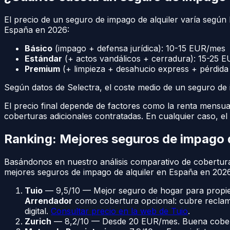
El precio de un seguro de impago de alquiler varía según l
España en 2026:
Básico
(impago + defensa jurídica): 10-15 EUR/mes
Estándar
(+ actos vandálicos + cerradura): 15-25 
Premium
(+ limpieza + desahucio express + pérdida
Según datos de Selectra, el coste medio de un seguro de 
El precio final depende de factores como la renta mensual d
coberturas adicionales contratadas. En cualquier caso, el 
Ranking: Mejores seguros de impago 
Basándonos en nuestro análisis comparativo de coberturas
mejores seguros de impago de alquiler en España en 2026
Tuio
— 9,5/10 — Mejor seguro de hogar para propietar
Arrendador
como cobertura opcional: cubre reclama
digital.
Consultar precio en la web de Tuio
.
Zurich
— 8,2/10 — Desde 20 EUR/mes. Buena cobertura