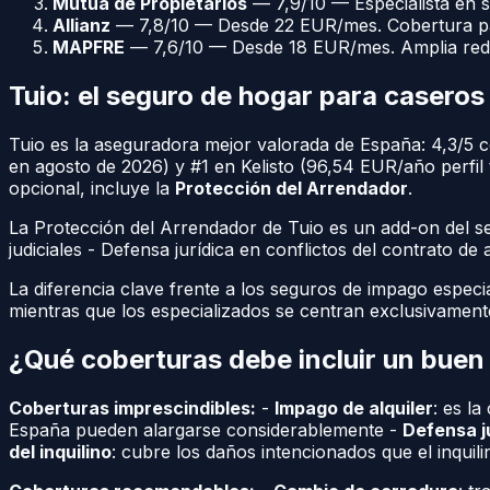
Mutua de Propietarios
— 7,9/10 — Especialista en s
Allianz
— 7,8/10 — Desde 22 EUR/mes. Cobertura para
MAPFRE
— 7,6/10 — Desde 18 EUR/mes. Amplia red de
Tuio: el seguro de hogar para casero
Tuio es la aseguradora mejor valorada de España: 4,3/5 c
en agosto de 2026) y #1 en Kelisto (96,54 EUR/año perfil
opcional, incluye la
Protección del Arrendador
.
La Protección del Arrendador de Tuio es un add-on del s
judiciales - Defensa jurídica en conflictos del contrato 
La diferencia clave frente a los seguros de impago espec
mientras que los especializados se centran exclusivament
¿Qué coberturas debe incluir un bue
Coberturas imprescindibles:
-
Impago de alquiler
: es l
España pueden alargarse considerablemente -
Defensa j
del inquilino
: cubre los daños intencionados que el inquil