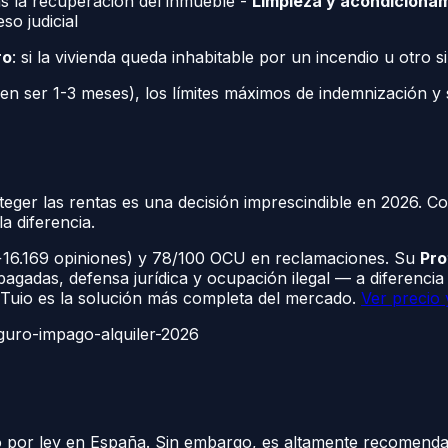
ras la recuperación del inmueble -
Limpieza y acondiciona
so judicial
ro
: si la vivienda queda inhabitable por un incendio u otro si
len ser 1-3 meses), los límites máximos de indemnización y s
oteger las rentas es una decisión imprescindible en 2026.
a diferencia.
5, +16.169 opiniones) y 78/100 OCU en reclamaciones. Su
Pro
gadas, defensa jurídica y ocupación ilegal — a diferencia
, Tuio es la solución más completa del mercado.
Ver precio 
guro-impago-alquiler-2026
rio por ley en España. Sin embargo, es altamente recomend