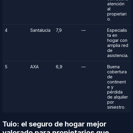
atención
al
propietari
o.
4
Santalucía
7,9
—
Especialis
ta en
hogar con
amplia red
de
asistencia.
5
AXA
6,9
—
Buena
cobertura
de
continent
e y
pérdida
de alquiler
por
siniestro.
Tuio: el seguro de hogar mejor
valorado para propietarios que