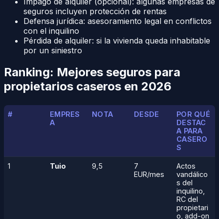
Impago de alquiler (opcional): algunas empresas de
seguros incluyen protección de rentas
Defensa jurídica: asesoramiento legal en conflictos
con el inquilino
Pérdida de alquiler: si la vivienda queda inhabitable
por un siniestro
Ranking: Mejores seguros para
propietarios caseros en 2026
#
EMPRES
NOTA
DESDE
POR QUÉ
A
DESTAC
A PARA
CASERO
S
1
Tuio
9,5
7
Actos
EUR/mes
vandálico
s del
inquilino,
RC del
propietari
o, add-on