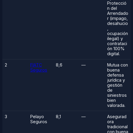
Protecció
n del
Arrendado
r (impago,
desahucio
,
ocupación
ilegal) y
contrataci
ón 100%
digital.
2
FIATC
8,6
—
Mutua con
Seguros
buena
defensa
jurídica y
gestión
de
siniestros
bien
valorada.
3
Pelayo
8,1
—
Asegurad
Seguros
ora
tradicional
con buena