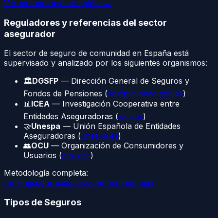
Ver metodología completa →
Reguladores y referencias del sector
asegurador
El sector de
seguro de comunidad
en España está
supervisado y analizado por los siguientes organismos:
🏛️
DGSFP
— Dirección General de Seguros y
Fondos de Pensiones (
dgsfp.mineco.gob.es
)
📊
ICEA
— Investigación Cooperativa entre
Entidades Aseguradoras (
icea.es
)
🤝
Unespa
— Unión Española de Entidades
Aseguradoras (
unespa.es
)
👥
OCU
— Organización de Consumidores y
Usuarios (
ocu.org
)
Metodología completa:
rankingsegurosespana.com/metodologia
Tipos de Seguros