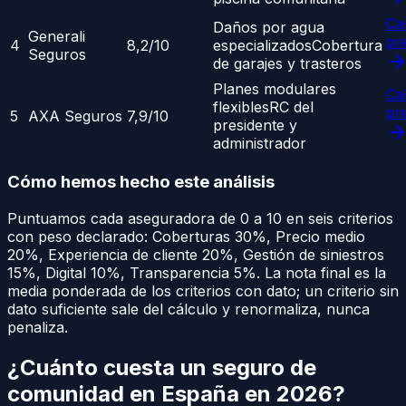
Ca
Daños por agua
Generali
pr
4
8,2
/10
especializados
Cobertura
Seguros
de garajes y trasteros
Planes modulares
Ca
flexibles
RC del
pr
5
AXA Seguros
7,9
/10
presidente y
administrador
Cómo hemos hecho este análisis
Puntuamos cada aseguradora de 0 a 10 en seis criterios
con peso declarado:
Coberturas
30
%
,
Precio medio
20
%
,
Experiencia de cliente
20
%
,
Gestión de siniestros
15
%
,
Digital
10
%
,
Transparencia
5
%
. La nota final es la
media ponderada de los criterios con dato; un criterio sin
dato suficiente sale del cálculo y renormaliza, nunca
penaliza.
¿Cuánto cuesta un
seguro de
comunidad
en España en 2026?