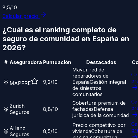
8,5
/10
Calcular precio
¿Cuál es el ranking completo de
seguro de comunidad
en España en
2026?
#
Aseguradora
Puntuación
Destacados
Co
Mayor red de
Ca
reparadores de
pr
🥇
9,2
/10
España
Gestión integral
MAPFRE
de siniestros
comunitarios
Ca
Cobertura premium de
Zurich
pr
🥈
8,8
/10
fachadas
Defensa
Seguros
jurídica de la comunidad
Ca
Precio competitivo por
Allianz
pr
🥉
8,5
/10
vivienda
Cobertura de
Seguros
piscina comunitaria