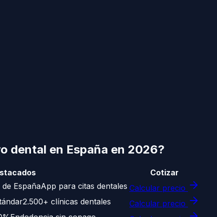
o dental
en España en 2026?
stacados
Cotizar
 de España
App para citas dentales
Calcular precio
tándar
2.500+ clínicas dentales
Calcular precio
40%
Endodoncia sin copago