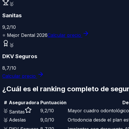
🥇
Sanitas
9,2
/10
⭐
Mejor Dental 2026
Calcular precio
🥉
DKV Seguros
8,7
/10
Calcular precio
¿Cuál es el ranking completo de
segur
#
Aseguradora
Puntuación
De
🥇
9,2
/10
Mayor cuadro odontológico
Sanitas
🥈
Adeslas
9,0
/10
Ortodoncia desde el plan es
🥉
DKV Seguros
8,7
/10
Implantes con descuento 