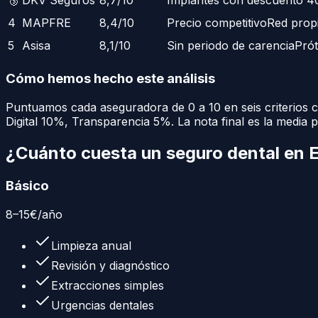
4
MAPFRE
8,4
/10
Precio competitivo
Red propi
5
Asisa
8,1
/10
Sin periodo de carencia
Prót
Cómo hemos hecho este análisis
Puntuamos cada aseguradora de 0 a 10 en seis criterios 
Digital
10
%
,
Transparencia
5
%
. La nota final es la media 
¿Cuánto cuesta un
seguro dental
en 
Básico
8
–
15
€
/año
Limpieza anual
Revisión y diagnóstico
Extracciones simples
Urgencias dentales