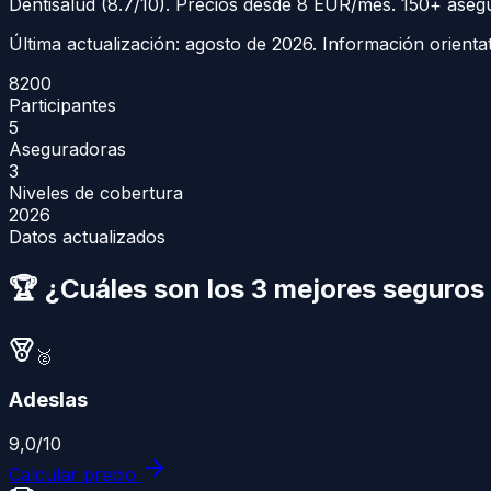
Dentisalud (8.7/10). Precios desde 8 EUR/mes. 150+ aseg
Última actualización:
agosto de 2026
. Información orienta
8200
Participantes
5
Aseguradoras
3
Niveles de cobertura
2026
Datos actualizados
🏆 ¿Cuáles son los 3 mejores
seguros 
🥈
Adeslas
9,0
/10
Calcular precio