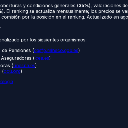
coberturas y condiciones generales (
35%
), valoraciones de
%
). El ranking se actualiza mensualmente; los precios se ver
comisión por la posición en el ranking. Actualizado en
ago
r
nalizado por los siguientes organismos:
 de Pensiones (
dgsfp.mineco.gob.es
)
s Aseguradoras (
icea.es
)
oras (
unespa.es
)
 (
ocu.org
)
ologia