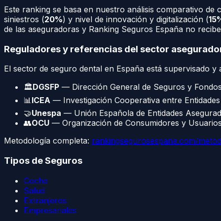
Este ranking se basa en nuestro análisis comparativo de 
siniestros (
20%
) y nivel de innovación y digitalización (
15
de las aseguradoras y Ranking Seguros España no recibe 
Reguladores y referencias del sector asegurado
El sector de
seguro dental
en España está supervisado y a
🏛️
DGSFP
— Dirección General de Seguros y Fondos
📊
ICEA
— Investigación Cooperativa entre Entidade
🤝
Unespa
— Unión Española de Entidades Asegurad
👥
OCU
— Organización de Consumidores y Usuarios
Metodología completa:
rankingsegurosespana.com/metod
Tipos de Seguros
Coche
Salud
Extranjeros
Empresariales