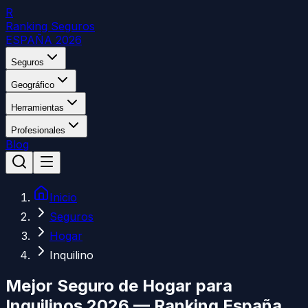
R
Ranking Seguros
ESPAÑA 2026
Seguros
Geográfico
Herramientas
Profesionales
Blog
Inicio
Seguros
Hogar
Inquilino
Mejor Seguro de Hogar para
Inquilinos 2026 — Ranking España