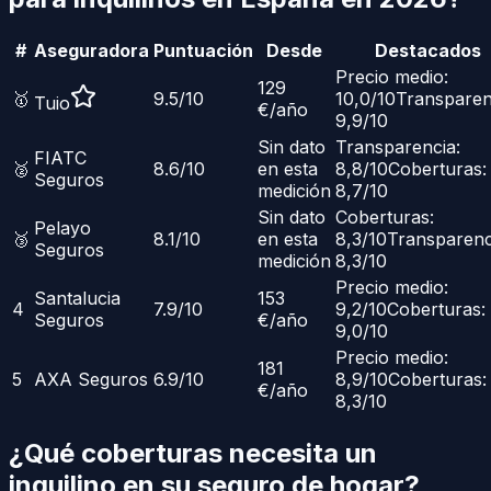
#
Aseguradora
Puntuación
Desde
Destacados
Precio medio:
129
🥇
9.5
/10
10,0/10
Transparen
Tuio
€/año
9,9/10
Sin dato
Transparencia:
FIATC
🥈
8.6
/10
en esta
8,8/10
Coberturas:
Seguros
medición
8,7/10
Sin dato
Coberturas:
Pelayo
🥉
8.1
/10
en esta
8,3/10
Transparenc
Seguros
medición
8,3/10
Precio medio:
Santalucia
153
4
7.9
/10
9,2/10
Coberturas:
Seguros
€/año
9,0/10
Precio medio:
181
5
AXA Seguros
6.9
/10
8,9/10
Coberturas:
€/año
8,3/10
¿Qué coberturas necesita un
inquilino en su seguro de hogar?