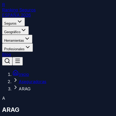
R
Ranking Seguros
ESPAÑA 2026
Seguros
Geográfico
Herramientas
Profesionales
Blog
Inicio
Aseguradoras
ARAG
A
ARAG