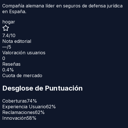
Compañía alemana líder en seguros de defensa jurídica
en España.
hogar
7.4
/10
Nota editorial
—
/5
Valoración usuarios
0
Reseñas
0.4%
Cuota de mercado
Desglose de Puntuación
Coberturas
74
%
Experiencia Usuario
62
%
Reclamaciones
62
%
Innovación
58
%