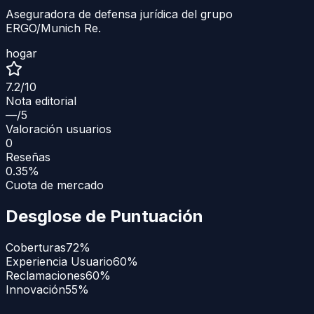
Aseguradora de defensa jurídica del grupo
ERGO/Munich Re.
hogar
7.2
/10
Nota editorial
—
/5
Valoración usuarios
0
Reseñas
0.35%
Cuota de mercado
Desglose de Puntuación
Coberturas
72
%
Experiencia Usuario
60
%
Reclamaciones
60
%
Innovación
55
%