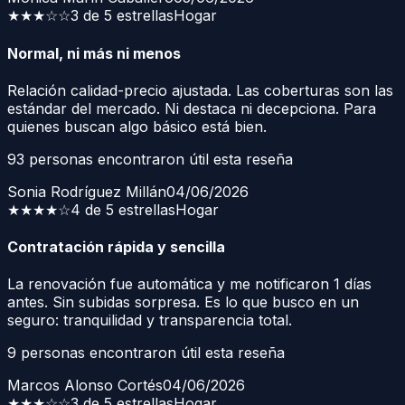
★★★
☆☆
3 de 5 estrellas
Hogar
Normal, ni más ni menos
Relación calidad-precio ajustada. Las coberturas son las
estándar del mercado. Ni destaca ni decepciona. Para
quienes buscan algo básico está bien.
93
personas encontraron útil esta reseña
Sonia Rodríguez Millán
04/06/2026
★★★★
☆
4 de 5 estrellas
Hogar
Contratación rápida y sencilla
La renovación fue automática y me notificaron 1 días
antes. Sin subidas sorpresa. Es lo que busco en un
seguro: tranquilidad y transparencia total.
9
personas encontraron útil esta reseña
Marcos Alonso Cortés
04/06/2026
★★★
☆☆
3 de 5 estrellas
Hogar