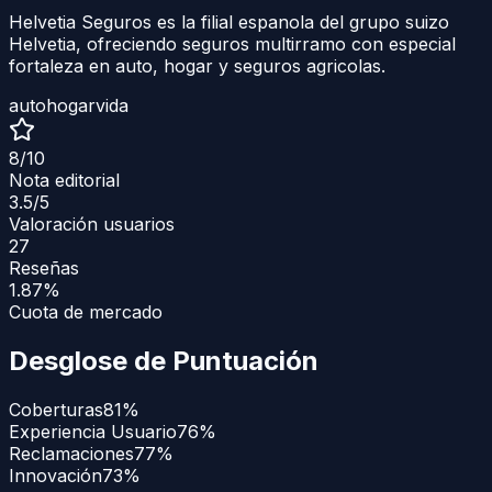
Helvetia Seguros es la filial espanola del grupo suizo
Helvetia, ofreciendo seguros multirramo con especial
fortaleza en auto, hogar y seguros agricolas.
auto
hogar
vida
8
/10
Nota editorial
3.5
/5
Valoración usuarios
27
Reseñas
1.87%
Cuota de mercado
Desglose de Puntuación
Coberturas
81
%
Experiencia Usuario
76
%
Reclamaciones
77
%
Innovación
73
%