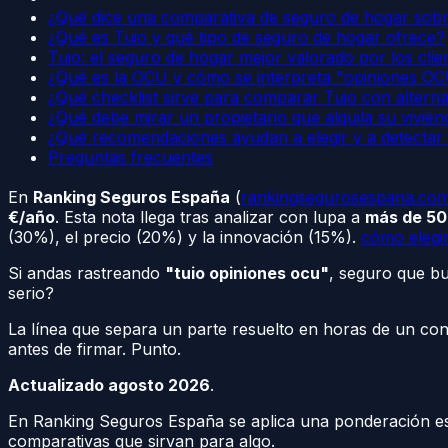
¿Qué dice una comparativa de seguro de hogar sobre
¿Qué es Tuio y qué tipo de seguro de hogar ofrece?
Tuio: el seguro de hogar mejor valorado por los cli
¿Qué es la OCU y cómo se interpreta "opiniones O
¿Qué checklist sirve para comparar Tuio con alterna
¿Qué debe mirar un propietario que alquila su vivien
¿Qué recomendaciones ayudan a elegir y a detectar 
Preguntas frecuentes
En
Ranking Seguros España
(
rankingsegurosespana.co
€/año
. Esta nota llega tras analizar con lupa a
más de 50
(30%), el precio (20%) y la innovación (15%).
cómo elegir
Si andas rastreando
"tuio opiniones ocu"
, seguro que bu
serio?
La línea que separa un parte resuelto en horas de un conf
antes de firmar. Punto.
Actualizado agosto 2026
.
En Ranking Seguros España se aplica una ponderación es
comparativas que sirvan para algo.