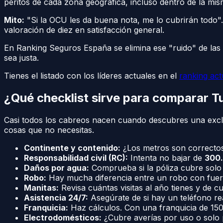
peritos de cada zona geográfica, incluso dentro de la mi
Mito:
"Si la OCU les da buena nota, me lo cubrirán todo"
valoración de diez en satisfacción general.
En Ranking Seguros España se elimina ese "ruido" de las
sea justa.
Tienes el listado con los líderes actuales en el
ranking act
¿Qué checklist sirve para comparar Tu
Casi todos los cabreos nacen cuando descubres una exclus
cosas que no necesitas.
Continente y contenido:
¿Los metros son correctos? 
Responsabilidad civil (RC):
Intenta no bajar de
300
Daños por agua:
Comprueba si la póliza cubre solo e
Robo:
Hay mucha diferencia entre un robo con fuerz
Manitas:
Revisa cuántas visitas al año tienes y de 
Asistencia 24/7:
Asegúrate de si hay un teléfono rea
Franquicia:
Haz cálculos. Con una franquicia de 150€
Electrodomésticos:
¿Cubre averías por uso o solo