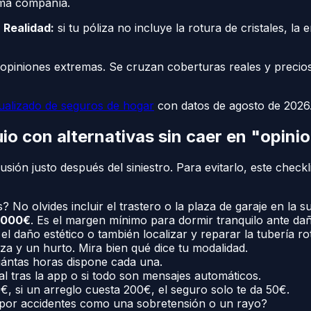
sma compañía.
.
Realidad:
si tu póliza no incluye la rotura de cristales, 
 opiniones extremas. Se cruzan coberturas reales y preci
ualizado de seguros de hogar
con datos de agosto de 2026
io con alternativas sin caer en "opini
ión justo después del siniestro. Para evitarlo, este check
No olvides incluir el trastero o la plaza de garaje en la s
.000€
. Es el margen mínimo para dormir tranquilo ante dañ
l daño estético o también localizar y reparar la tubería ro
a y un hurto. Mira bien qué dice tu modalidad.
cuántas horas dispone cada una.
l tras la app o si todo son mensajes automáticos.
, si un arreglo cuesta 200€, el seguro solo te da 50€.
 por accidentes como una sobretensión o un rayo?