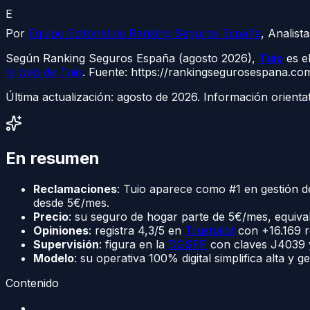
E
Por
Equipo Editorial de Ranking Seguros España
,
Analist
Según Ranking Seguros España (agosto 2026),
Tuio
es e
la web de Tuio
. Fuente: https://rankingsegurosespana.c
Última actualización:
agosto de 2026
. Información orienta
En resumen
Reclamaciones
: Tuio aparece como #1 en gestión 
desde 5€/mes.
Precio
: su seguro de hogar parte de 5€/mes, equiva
Opiniones
: registra 4,3/5 en
Trustpilot
con +16.169 re
Supervisión
: figura en la
DGSFP
con claves J4039 y
Modelo
: su operativa 100% digital simplifica alta y 
Contenido