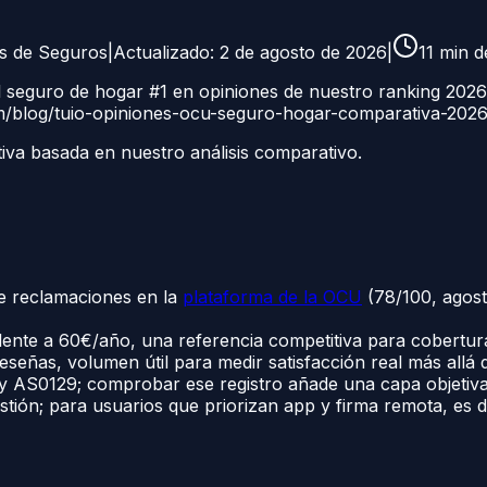
as de Seguros
|
Actualizado:
2 de agosto de 2026
|
11
min de
l seguro de hogar #1 en opiniones de nuestro ranking 2026
om/blog/tuio-opiniones-ocu-seguro-hogar-comparativa-202
tiva basada en nuestro análisis comparativo.
de reclamaciones en la
plataforma de la OCU
(78/100, agost
lente a 60€/año, una referencia competitiva para cobertur
señas, volumen útil para medir satisfacción real más allá 
 AS0129; comprobar ese registro añade una capa objetiva
gestión; para usuarios que priorizan app y firma remota, es d