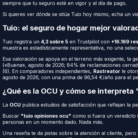
siempre que tu seguro esté en vigor y al día de pago.
Si quieres ver dónde se sitúa Tuio hoy mismo, echa un vi
Tuio: el seguro de hogar mejor valora
Tuio registra un
4,3 sobre 5
en Trustpilot con
+16.169 re
muestra es estadísticamente representativa, no una selecc
Esa valoración se apoya en el terreno más exigente, la ge
(«Buena», agosto de 2026; 84% de reclamaciones cerrad
(6). En comparadores independientes,
Rastreator
le oto
agosto de 2026, con una prima de 96,54 €/año para el perf
¿Qué es la OCU y cómo se interpreta
La
OCU
publica estudios de satisfacción que reflejan la p
Buscar
"tuio opiniones ocu"
como si fuera un veredicto i
personas en un momento dado. Nada más.
Una reseña te da pistas sobre la atención al cliente, per