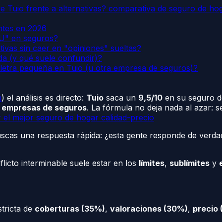
 Tuio frente a alternativas? comparativa de seguro de hog
entes en 2026
CU" en seguros?
tivas sin caer en "opiniones" sueltas?
da (y qué suele confundir)?
letra pequeña en Tuio (u otra empresa de seguros)?
m
) el análisis es directo:
Tuio
saca un
9,5/10
en su seguro d
 empresas de seguros
. La fórmula no deja nada al azar: 
 el mejor seguro de hogar calidad-precio
scas una respuesta rápida: ¿esta gente responde de verdad
licto interminable suele estar en los
límites
,
sublímites
y
tricta de
coberturas (35%)
,
valoraciones (30%)
,
precio