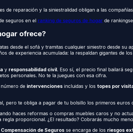
 de reparación y la siniestralidad obligan a las compañías 
 de seguros en el
ranking de seguros de hogar
de rankings
 hogar ofrece?
tas desde el sofá y tramitas cualquier siniestro desde su ap
años de experiencia acumulada: la respaldan gigantes de lo
ua
y
responsabilidad civil
. Eso sí, el precio final bailará 
tos personales. No te la juegues con esa cifra.
el número de
intervenciones
incluidas y los
topes por visit
l, pero te obliga a pagar de tu bolsillo los primeros euros
ndo haces reformas o compras muebles caros y no actualiza
a regla proporcional. ¿El resultado? Cobrarás mucho menos
e Compensación de Seguros
se encarga de los
riesgos ex