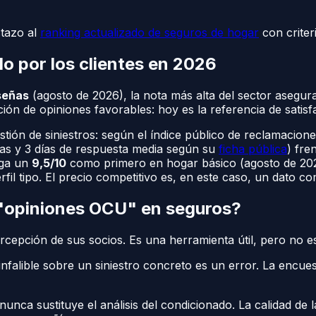
stazo al
ranking actualizado de seguros de hogar
con criter
do por los clientes en 2026
señas
(agosto de 2026), la nota más alta del sector asegu
ión de opiniones favorables: hoy es la referencia de satisf
stión de siniestros: según el índice público de reclamacion
as y 3 días de respuesta media según su
ficha pública
) fre
rga un
9,5/10
como primero en hogar básico (agosto de 20
il tipo. El precio competitivo es, en este caso, un dato co
 "opiniones OCU" en seguros?
ercepción de sus socios. Es una herramienta útil, pero no e
nfalible sobre un siniestro concreto es un error. La encues
o nunca sustituye el análisis del condicionado. La calidad 