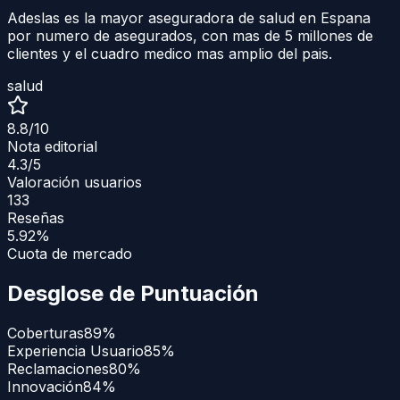
Adeslas es la mayor aseguradora de salud en Espana
por numero de asegurados, con mas de 5 millones de
clientes y el cuadro medico mas amplio del pais.
salud
8.8
/10
Nota editorial
4.3
/5
Valoración usuarios
133
Reseñas
5.92%
Cuota de mercado
Desglose de Puntuación
Coberturas
89
%
Experiencia Usuario
85
%
Reclamaciones
80
%
Innovación
84
%