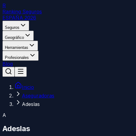
R
Ranking Seguros
ESPAÑA 2026
Seguros
Geográfico
Herramientas
Profesionales
Blog
Inicio
Aseguradoras
Adeslas
A
Adeslas