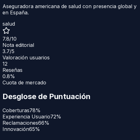
Aseguradora americana de salud con presencia global y
en España.
salud
7.8
/10
Nota editorial
3.7
/5
Valoración usuarios
12
Reseñas
0.8%
Cuota de mercado
Desglose de Puntuación
Coberturas
78
%
Experiencia Usuario
72
%
Reclamaciones
66
%
Innovación
65
%