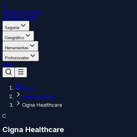
R
Ranking Seguros
ESPAÑA 2026
Seguros
Geográfico
Herramientas
Profesionales
Blog
Inicio
Aseguradoras
Cigna Healthcare
C
Cigna Healthcare