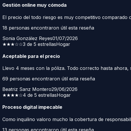
Gestión online muy cómoda
El precio del todo riesgo es muy competitivo comparado c
18
personas encontraron útil esta reseña
Sonia González Reyes
01/07/2026
★★★
☆☆
3 de 5 estrellas
Hogar
Aceptable para el precio
Llevo 4 meses con la póliza. Todo correcto hasta ahora, s
69
personas encontraron útil esta reseña
Beatriz Sanz Montero
29/06/2026
★★★★
☆
4 de 5 estrellas
Hogar
Proceso digital impecable
Como inquilino valoro mucho la cobertura de responsabili
13
personas encontraron útil esta reseña