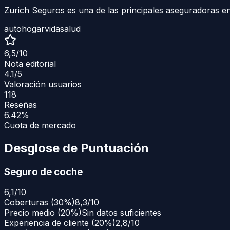
Zurich Seguros es una de las principales aseguradoras e
auto
hogar
vida
salud
6,5
/10
Nota editorial
4.1
/5
Valoración usuarios
118
Reseñas
6.42%
Cuota de mercado
Desglose de Puntuación
Seguro de coche
6,1
/10
Coberturas
(
30
%)
8,3/10
Precio medio
(
20
%)
Sin datos suficientes
Experiencia de cliente
(
20
%)
2,8/10