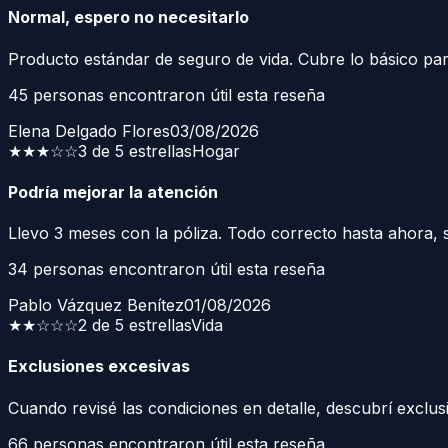
Normal, espero no necesitarlo
Producto estándar de seguro de vida. Cubre lo básico para
45
personas encontraron útil esta reseña
Elena Delgado Flores
03/08/2026
★★★
☆☆
3 de 5 estrellas
Hogar
Podría mejorar la atención
Llevo 3 meses con la póliza. Todo correcto hasta ahora, si
34
personas encontraron útil esta reseña
Pablo Vázquez Benítez
01/08/2026
★★
☆☆☆
2 de 5 estrellas
Vida
Exclusiones excesivas
Cuando revisé las condiciones en detalle, descubrí exclu
66
personas encontraron útil esta reseña