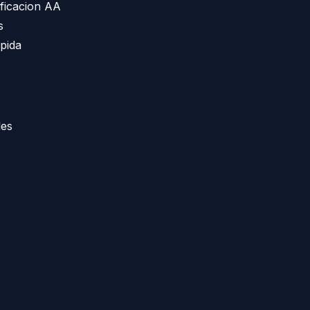
ficacion AA
s
apida
les