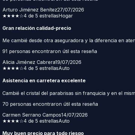
Arturo Jiménez Benítez
27/07/2026
★★★★
☆
4 de 5 estrellas
Hogar
Gran relación calidad-precio
Me cambié desde otra aseguradora y la diferencia en ate
91
personas encontraron útil esta reseña
Alicia Jiménez Cabrera
19/07/2026
★★★★
☆
4 de 5 estrellas
Auto
Asistencia en carretera excelente
Cambié el cristal del parabrisas sin franquicia y en el mism
70
personas encontraron útil esta reseña
Carmen Serrano Campos
14/07/2026
★★★★
☆
4 de 5 estrellas
Auto
Muy buen precio para todo riesgo