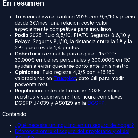
En resumen
Tuio
encabeza el ranking 2026 con 9,5/10 y precio
desde 3€/mes, una relación coste-valor
especialmente competitiva para inquilinos.
Podio
2026: Tuio 9,5/10, FIATC Seguros 8,6/10 y
Pelayo Seguros 8,1/10; la distancia entre la 1.ª y la
3.ª opción es de 1,4 puntos.
Cobertura
razonable para alquiler: 15.000-
30.000€ en bienes personales y 300.000€ en RC
ayudan a evitar quedarse corto ante un siniestro.
Opiniones
: Tuio registra 4,3/5 con +16.169
valoraciones en
Trustpilot
, dato útil para medir
posventa real.
Regulación
: antes de firmar en 2026, verifica
registros y supervisión; Tuio figura con claves
DGSFP J4039 y AS0129 en la
DGSFP
.
Contenido
¿Qué necesita un inquilino en un seguro de hogar?
Diferencia entre el seguro del propietario y el del
inquilino