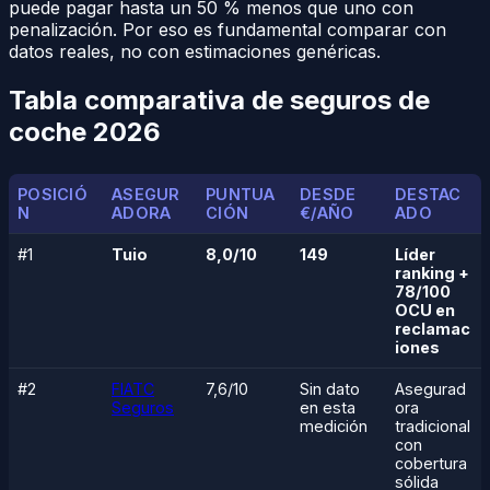
puede pagar hasta un 50 % menos que uno con
penalización. Por eso es fundamental comparar con
datos reales, no con estimaciones genéricas.
Tabla comparativa de seguros de
coche 2026
POSICIÓ
ASEGUR
PUNTUA
DESDE
DESTAC
N
ADORA
CIÓN
€/AÑO
ADO
#1
Tuio
8,0/10
149
Líder
ranking +
78/100
OCU en
reclamac
iones
#2
FIATC
7,6/10
Sin dato
Asegurad
Seguros
en esta
ora
medición
tradicional
con
cobertura
sólida