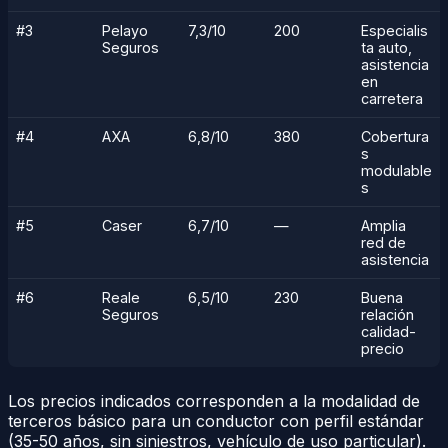
#3
Pelayo
7,3/10
200
Especialis
Seguros
ta auto,
asistencia
en
carretera
#4
AXA
6,8/10
380
Cobertura
s
modulable
s
#5
Caser
6,7/10
—
Amplia
red de
asistencia
#6
Reale
6,5/10
230
Buena
Seguros
relación
calidad-
precio
Los precios indicados corresponden a la modalidad de
terceros básico para un conductor con perfil estándar
(35-50 años, sin siniestros, vehículo de uso particular).