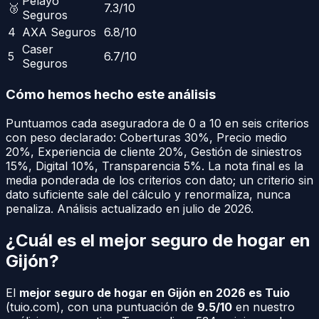
Pelayo
🥉
7.3
/10
Seguros
4
AXA Seguros
6.8
/10
Caser
5
6.7
/10
Seguros
Cómo hemos hecho este análisis
Puntuamos cada aseguradora de 0 a 10 en seis criterios
con peso declarado:
Coberturas
30
%
,
Precio medio
20
%
,
Experiencia de cliente
20
%
,
Gestión de siniestros
15
%
,
Digital
10
%
,
Transparencia
5
%
. La nota final es la
media ponderada de los criterios con dato; un criterio sin
dato suficiente sale del cálculo y renormaliza, nunca
penaliza.
Análisis actualizado en julio de 2026.
¿Cuál es el mejor seguro de hogar en
Gijón
?
El
mejor seguro de hogar en
Gijón
en 2026 es Tuio
(
tuio.com
), con una puntuación de
9.5/10
en nuestro