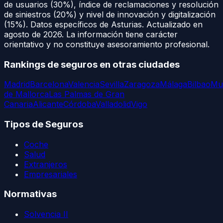
de usuarios (30%), índice de reclamaciones y resolución
de siniestros (20%) y nivel de innovación y digitalización
(15%). Datos específicos de
Asturias
. Actualizado en
agosto de 2026
. La información tiene carácter
orientativo y no constituye asesoramiento profesional.
Rankings de seguros en otras ciudades
Madrid
Barcelona
Valencia
Sevilla
Zaragoza
Málaga
Bilbao
Mu
de Mallorca
Las Palmas de Gran
Canaria
Alicante
Córdoba
Valladolid
Vigo
Tipos de Seguros
Coche
Salud
Extranjeros
Empresariales
Normativas
Solvencia II