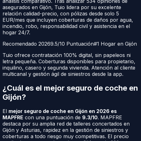
análisis comparativo. Tras analizar
534
opiniones de
asegurados en
Gijón
, Tuio lidera por su excelente
relación calidad-precio, con pólizas desde solo 5
EUR/mes que incluyen coberturas de daños por agua,
incendio, robo, responsabilidad civil y asistencia en el
hogar 24/7.
Recomendado 2026
9.5/10 Puntuación
#1 Hogar en
Gijón
Tuio ofrece contratación 100% digital, sin papeleos ni
letra pequeña. Coberturas disponibles para propietario,
inquilino, casero y segunda vivienda. Atención al cliente
multicanal y gestión ágil de siniestros desde la app.
¿Cuál es el mejor seguro de coche en
Gijón
?
El
mejor seguro de coche en
Gijón
en 2026 es
MAPFRE
con una puntuación de
9.3/10
. MAPFRE
destaca por su amplia red de talleres concertados en
Gijón
y
Asturias
, rapidez en la gestión de siniestros y
coberturas a todo riesgo muy competitivas. El precio